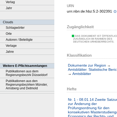
Verlag
URN
Jahr
urn:nbn:de:hbz:5:2-302391
Clouds
Zugänglichkeit
Schlagwörter
Orte
DAS DOKUMENT IST ÖFFENTLIC
ZUGÄNGLICH IM RAHMEN DES
Autoren / Beteiligte
DEUTSCHEN URHEBERRECHTS.
Verlage
Jahre
Klassifikation
Dokumente zur Region
→
Weitere E-Pflichtsammlungen
Amtsblätter. Statistische Beri
Publikationen aus dem
→
Amtsblätter
Regierungsbezirk Düsseldorf
Publikationen aus den
Regierungsbezirken Münster,
Arnsberg und Detmold
Hefte
Nr. 1 - 08.01.14 Zweite Satz
zur Änderung der
Prüfungsordnung für den
konsekutiven Masterstudien
Economics der Rechts- und