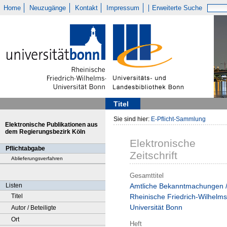
Home
Neuzugänge
Kontakt
Impressum
Erweiterte Suche
Titel
Sie sind hier:
E-Pflicht-Sammlung
Elektronische Publikationen aus
dem Regierungsbezirk Köln
Elektronische
Pflichtabgabe
Zeitschrift
Ablieferungsverfahren
Gesamttitel
Listen
Amtliche Bekanntmachungen 
Titel
Rheinische Friedrich-Wilhelms
Universität Bonn
Autor / Beteiligte
Ort
Heft