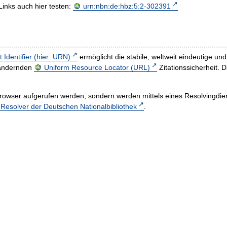
Links auch hier testen:
urn:nbn:de:hbz:5:2-302391
t Identifier (hier: URN)
ermöglicht die stabile, weltweit eindeutige 
h ändernden
Uniform Resource Locator (URL)
Zitationssicherheit. 
rowser aufgerufen werden, sondern werden mittels eines Resolvingdiens
esolver der Deutschen Nationalbibliothek
.