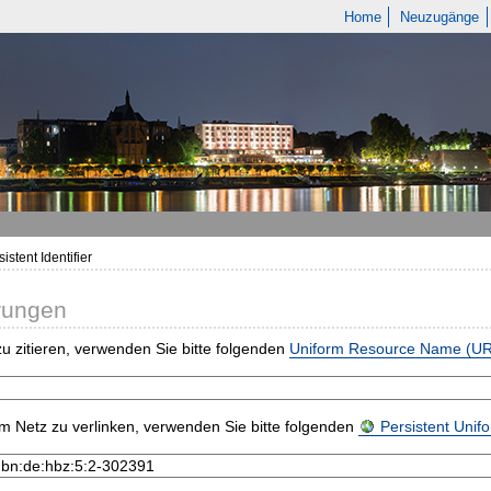
Home
Neuzugänge
istent Identifier
rungen
u zitieren, verwenden Sie bitte folgenden
Uniform Resource Name (U
m Netz zu verlinken, verwenden Sie bitte folgenden
Persistent Uni