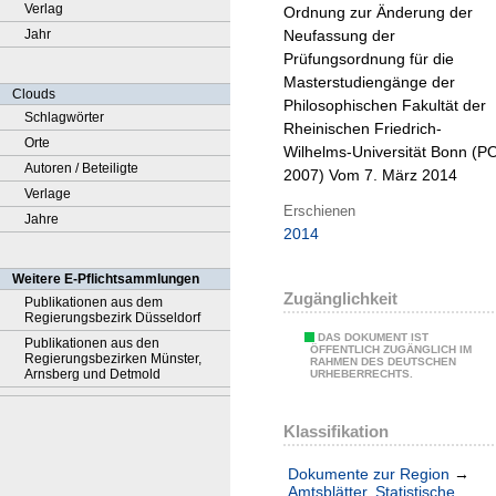
Verlag
Ordnung zur Änderung der
Jahr
Neufassung der
Prüfungsordnung für die
Masterstudiengänge der
Clouds
Philosophischen Fakultät der
Schlagwörter
Rheinischen Friedrich-
Orte
Wilhelms-Universität Bonn (P
Autoren / Beteiligte
2007) Vom 7. März 2014
Verlage
Erschienen
Jahre
2014
Weitere E-Pflichtsammlungen
Zugänglichkeit
Publikationen aus dem
Regierungsbezirk Düsseldorf
DAS DOKUMENT IST
Publikationen aus den
ÖFFENTLICH ZUGÄNGLICH IM
Regierungsbezirken Münster,
RAHMEN DES DEUTSCHEN
Arnsberg und Detmold
URHEBERRECHTS.
Klassifikation
Dokumente zur Region
→
Amtsblätter. Statistische