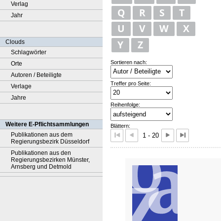
Verlag
Q
R
S
T
Jahr
U
V
W
X
Y
Z
Clouds
Schlagwörter
Sortieren nach:
Orte
Autoren / Beteiligte
Treffer pro Seite:
Verlage
Jahre
Reihenfolge:
Weitere E-Pflichtsammlungen
Blättern:
Publikationen aus dem
1 - 20
Regierungsbezirk Düsseldorf
Publikationen aus den
Regierungsbezirken Münster,
Arnsberg und Detmold