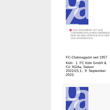
d
h
e
i
t
W
G
DAS DOKUMENT IST AUS
e
LIZENZRECHTLICHEN GRÜNDEN
NUR AN DEN SERVICE-PCS DER
e
ULB ZUGÄNGLICH.
i
i
c
ß
h
b
e
FC-Clubmagazin seit 1957
o
n
Köln : 1. FC Köln GmbH &
c
Co. KGAa, Saison
?
k
2022/23,1-, 9. September
"
2022-
e
c
h
o