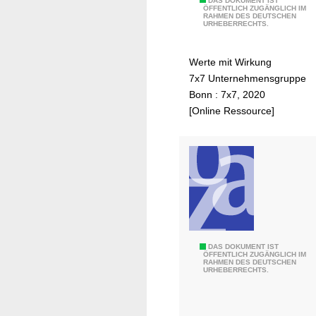
7
DAS DOKUMENT IST
ÖFFENTLICH ZUGÄNGLICH IM
U
RAHMEN DES DEUTSCHEN
x
URHEBERRECHTS.
n
7
t
Werte mit Wirkung
e
7x7 Unternehmensgruppe
r
Bonn : 7x7, 2020
n
[Online Ressource]
e
h
m
e
n
s
e
n
g
E
DAS DOKUMENT IST
ÖFFENTLICH ZUGÄNGLICH IM
a
RAHMEN DES DEUTSCHEN
n
URHEBERRECHTS.
g
e
e
r
m
g