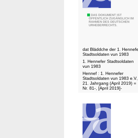
K
DAS DOKUMENT IST
ÖFFENTLICH ZUGÄNGLICH IM
RAHMEN DES DEUTSCHEN
n
URHEBERRECHTS.
a
b
b
dat Bläddche der 1. Hennef
ü
Stadtsoldaten vun 1983
s
1. Hennefer Stadtsoldaten
vun 1983
Hennef : 1. Hennefer
Stadtsoldaten vun 1983 e.V.
21. Jahrgang (April 2019) =
Nr. 81-, [April 2019]-