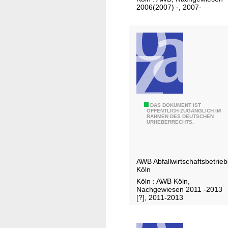
k
t
2006(2007) -, 2007-
l
s
ä
b
r
e
u
r
n
i
g
c
f
h
ü
t
P
DAS DOKUMENT IST
r
.
ÖFFENTLICH ZUGÄNGLICH IM
RAHMEN DES DEUTSCHEN
e
T
.
URHEBERRECHTS.
r
r
.
s
ä
/
o
g
A
AWB Abfallwirtschaftsbetrie
n
e
Köln
W
a
r
Köln : AWB Köln,
B
l
Nachgewiesen 2011 -2013
v
,
[?], 2011-2013
-
o
A
u
n
b
n
i