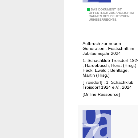
1
DAS DOKUMENT IST
ÖFFENTLICH ZUGÄNGLICH IM
RAHMEN DES DEUTSCHEN
0
URHEBERRECHTS.
0
J
a
Aufbruch zur neuen
h
Generation : Festschrift im
r
Jubiläumsjahr 2024
e
1. Schachklub Troisdorf 192
;
Hardebusch, Horst (Hrsg.)
Heck, Ewald
;
Bentlage,
Martin (Hrsg.)
[Troisdorf] : 1. Schachklub
Troisdorf 1924 e.V., 2024
[Online Ressource]