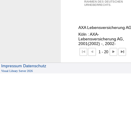
RAHMEN DES DEUTSCHEN
e
e
URHEBERRECHTS.
s
h
c
u
h
n
AXA Lebensversicherung A
ä
g
Köln : AXA-
f
s
Lebensversicherung AG,
t
2001(2002) -, 2002-
h
s
1 - 20
i
b
l
e
f
Impressum
Datenschutz
r
Visual Library Server 2026
e
i
i
c
m
h
A
t
u
/
s
A
l
X
a
A
n