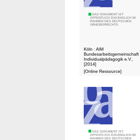
n
n
I
DAS DOKUMENT IST
e
ÖFFENTLICH ZUGÄNGLICH IM
RAHMEN DES DEUTSCHEN
n
.
URHEBERRECHTS.
d
V
i
.
v
Köln : AIM
i
Bundesarbeitsgemeinschaft
d
Individualpädagogik e.V.,
[2014]
u
[Online Ressource]
a
l
p
ä
d
a
g
o
g
D
DAS DOKUMENT IST
ÖFFENTLICH ZUGÄNGLICH IM
i
RAHMEN DES DEUTSCHEN