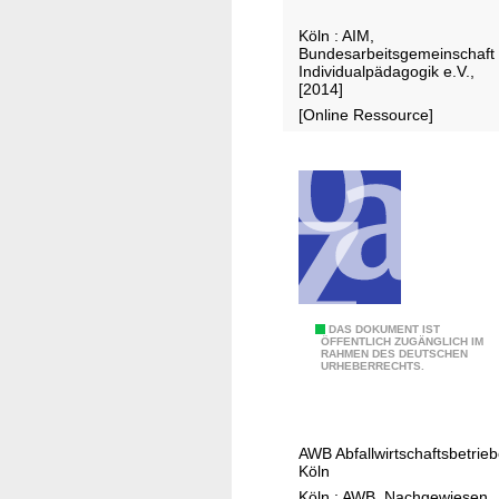
s
Köln : AIM,
t
Bundesarbeitsgemeinschaft
v
Individualpädagogik e.V.,
[2014]
e
[Online Ressource]
r
s
p
f
l
i
c
h
t
G
DAS DOKUMENT IST
ÖFFENTLICH ZUGÄNGLICH IM
u
RAHMEN DES DEUTSCHEN
e
URHEBERRECHTS.
n
s
g
c
s
h
AWB Abfallwirtschaftsbetrie
e
ä
Köln
r
f
Köln : AWB, Nachgewiesen