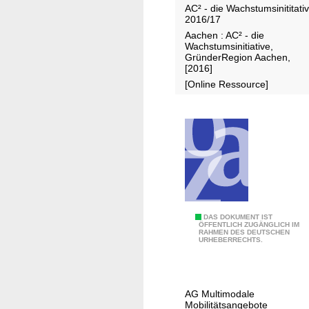
e
AC² - die Wachstumsinititati
i
2016/17
n
e
Aachen : AC² - die
t
s
Wachstumsinitiative,
a
GründerRegion Aachen,
c
[2016]
l
h
[Online Ressource]
s
u
I
b
n
f
v
ü
e
r
s
m
t
e
i
h
t
D
DAS DOKUMENT IST
r
ÖFFENTLICH ZUGÄNGLICH IM
i
RAHMEN DES DEUTSCHEN
e
L
URHEBERRECHTS.
o
r
e
n
Ö
i
i
P
s
n
AG Multimodale
N
t
Mobilitätsangebote