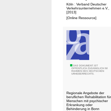
B
V
u
Köln : Verband Deutscher
i
:
n
Verkehrsunternehmen e.V.,
l
[2013]
R
g
d
[Online Ressource]
ü
:
u
c
m
n
k
i
g
g
t
,
r
A
g
a
C
e
t
²
s
u
-
e
n
d
R
DAS DOKUMENT IST
l
ÖFFENTLICH ZUGÄNGLICH IM
d
i
RAHMEN DES DEUTSCHEN
e
l
URHEBERRECHTS.
M
e
h
s
o
W
a
c
t
a
b
h
Regionale Angebote der
o
c
i
a
beruflichen Rehabilitation fü
r
h
l
Menschen mit psychischer
f
e
s
Erkrankung oder
i
t
Behinderung in Bonn
i
t