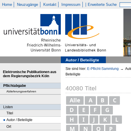
Home
Neuzugänge
Kontakt
Impressum
Erweiterte Suche
Autor / Beteiligte
Sie sind hier:
E-Pflicht-Sammlung
→
Auto
Elektronische Publikationen aus
Beteiligte
dem Regierungsbezirk Köln
Pflichtabgabe
40080
Titel
Ablieferungsverfahren
Alle
A
B
C
Listen
D
E
F
G
Titel
H
I
J
K
L
Autor / Beteiligte
Ort
M
N
O
P