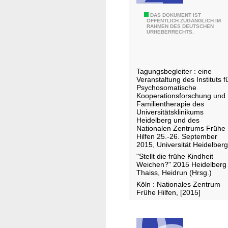
"
DAS DOKUMENT IST
ÖFFENTLICH ZUGÄNGLICH IM
RAHMEN DES DEUTSCHEN
S
URHEBERRECHTS.
t
e
l
Tagungsbegleiter : eine
l
Veranstaltung des Instituts f
t
Psychosomatische
Kooperationsforschung und
d
Familientherapie des
i
Universitätsklinikums
Heidelberg und des
e
Nationalen Zentrums Frühe
f
Hilfen 25.-26. September
2015, Universität Heidelberg
r
"Stellt die frühe Kindheit
ü
Weichen?" 2015 Heidelberg
h
Thaiss, Heidrun (Hrsg.)
e
Köln : Nationales Zentrum
K
Frühe Hilfen, [2015]
i
n