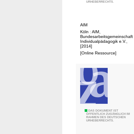
i
URHEBERRECHTS.
k
e
M
i
AIM
t
Köln : AIM,
g
Bundesarbeitsgemeinschaft
l
Individualpädagogik e.V.,
[2014]
i
[Online Ressource]
e
d
e
r
d
e
s
A
I
S
DAS DOKUMENT IST
ÖFFENTLICH ZUGÄNGLICH IM
M
RAHMEN DES DEUTSCHEN
e
URHEBERRECHTS.
l
b