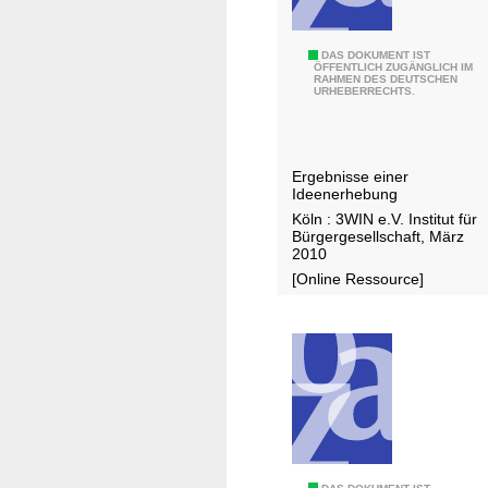
G
DAS DOKUMENT IST
ÖFFENTLICH ZUGÄNGLICH IM
RAHMEN DES DEUTSCHEN
e
URHEBERRECHTS.
s
e
l
Ergebnisse einer
l
Ideenerhebung
s
Köln : 3WIN e.V. Institut für
c
Bürgergesellschaft, März
2010
h
[Online Ressource]
a
f
t
l
i
c
h
e
s