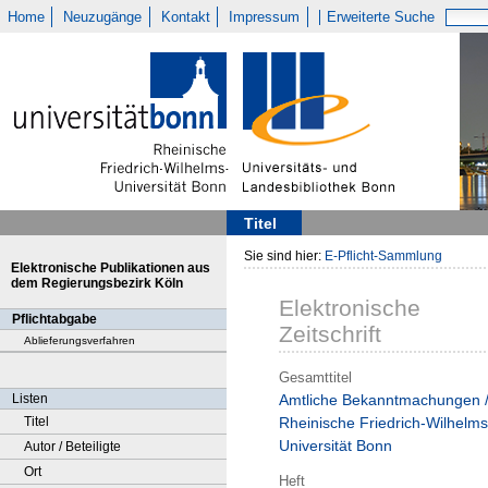
Home
Neuzugänge
Kontakt
Impressum
Erweiterte Suche
Titel
Sie sind hier:
E-Pflicht-Sammlung
Elektronische Publikationen aus
dem Regierungsbezirk Köln
Elektronische
Pflichtabgabe
Zeitschrift
Ablieferungsverfahren
Gesamttitel
Listen
Amtliche Bekanntmachungen 
Titel
Rheinische Friedrich-Wilhelms
Universität Bonn
Autor / Beteiligte
Ort
Heft