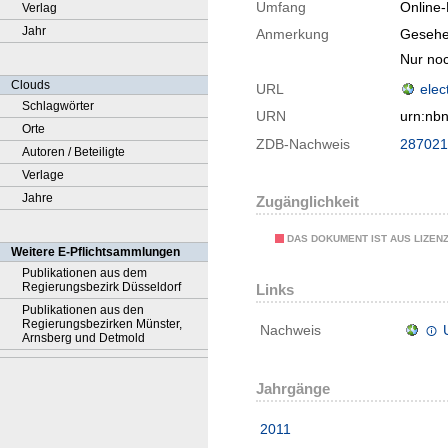
Umfang
Online
Verlag
Jahr
Anmerkung
Gesehe
Nur noc
Clouds
URL
elec
Schlagwörter
URN
urn:nb
Orte
ZDB-Nachweis
287021
Autoren / Beteiligte
Verlage
Jahre
Zugänglichkeit
DAS DOKUMENT IST AUS LIZEN
Weitere E-Pflichtsammlungen
Publikationen aus dem
Regierungsbezirk Düsseldorf
Links
Publikationen aus den
Regierungsbezirken Münster,
Nachweis
Arnsberg und Detmold
Jahrgänge
2011