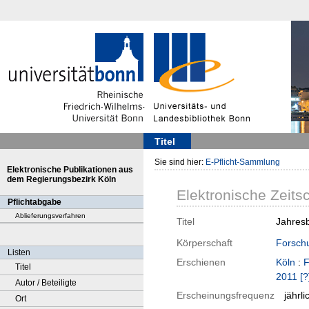
Titel
Sie sind hier:
E-Pflicht-Sammlung
Elektronische Publikationen aus
dem Regierungsbezirk Köln
Elektronische Zeitsc
Pflichtabgabe
Ablieferungsverfahren
Titel
Jahresb
Körperschaft
Forschu
Listen
Erschienen
Köln
:
F
Titel
2011 [?
Autor / Beteiligte
Erscheinungsfrequenz
jährli
Ort