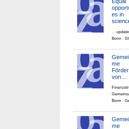
Equal
opportu
es in
scienc
and
... upda
resear
Bonn : G
Gemei
me
Förde
von
Wisse
Finanzstr
aft un
Gemeinsa
Forsc
Bonn : G
durch
Bund 
Lände
Gemei
me