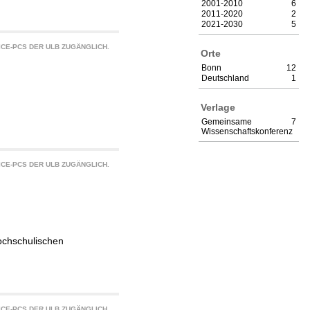
2001-2010
6
2011-2020
2
2021-2030
5
CE-PCS DER ULB ZUGÄNGLICH.
Orte
Bonn
12
Deutschland
1
Verlage
Gemeinsame
7
Wissenschaftskonferenz
CE-PCS DER ULB ZUGÄNGLICH.
ochschulischen
CE-PCS DER ULB ZUGÄNGLICH.