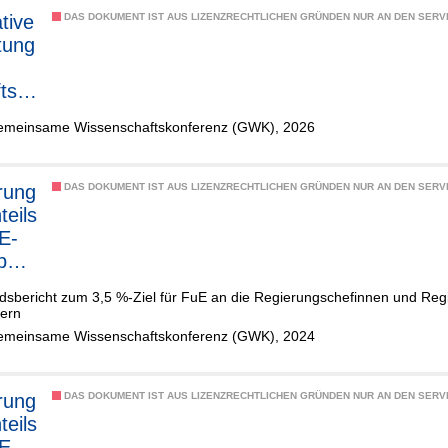
tive
DAS DOKUMENT IST AUS LIZENZRECHTLICHEN GRÜNDEN NUR AN DEN SERVI
tung
tsv
s
emeinsame Wissenschaftskonferenz (GWK), 2026
um
hre
n"
rung
DAS DOKUMENT IST AUS LIZENZRECHTLICHEN GRÜNDEN NUR AN DEN SERVI
teils
E-
is
ben
dsbericht zum 3,5 %-Ziel für FuE an die Regierungschefinnen und Re
alen
ern
inlan
emeinsame Wissenschaftskonferenz (GWK), 2024
ukt
rung
DAS DOKUMENT IST AUS LIZENZRECHTLICHEN GRÜNDEN NUR AN DEN SERVI
teils
E-