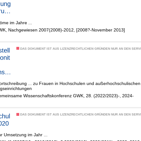
hung
rung
öme im Jahre ...
s
WK, Nachgewiesen 2007(2008)-2012, [2008?-November 2013]
r
r
tell
DAS DOKUMENT IST AUS LIZENZRECHTLICHEN GRÜNDEN NUR AN DEN SERVI
onit
nsch
d
fortschreibung ... zu Frauen in Hochschulen und außerhochschulischen
hung
gseinrichtungen
emeinsame Wissenschaftskonferenz GWK, 28. (2022/2023)-, 2024-
chul
DAS DOKUMENT IST AUS LIZENZRECHTLICHEN GRÜNDEN NUR AN DEN SERVI
020
ur Umsetzung im Jahr ...