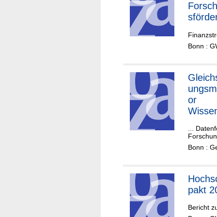
Forsc
sförde
des
Finanzstr
Bunde
Bonn : G
und de
Lände
Gleichs
ungsm
or
Wisse
aft un
... Daten
Forsc
Forschun
Bonn : G
Hochs
pakt 2
Bericht z