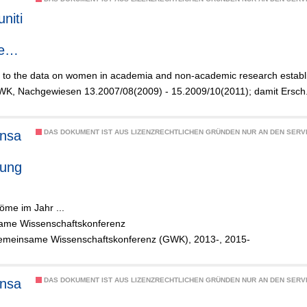
niti
e
te to the data on women in academia and non-academic research estab
ch
WK, Nachgewiesen 13.2007/08(2009) - 15.2009/10(2011); damit Ersch.
nsa
DAS DOKUMENT IST AUS LIZENZRECHTLICHEN GRÜNDEN NUR AN DEN SERVI
rung
nsch
öme im Jahr ...
d
me Wissenschaftskonferenz
hung
emeinsame Wissenschaftskonferenz (GWK), 2013-, 2015-
und
r
nsa
DAS DOKUMENT IST AUS LIZENZRECHTLICHEN GRÜNDEN NUR AN DEN SERVI