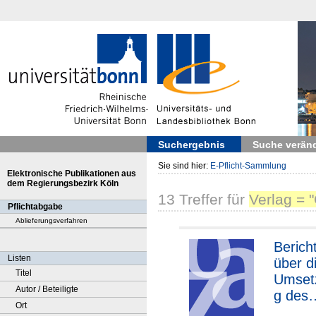
Suchergebnis
Suche verän
Sie sind hier:
E-Pflicht-Sammlung
Elektronische Publikationen aus
dem Regierungsbezirk Köln
13
Treffer
für
Verlag =
Pflichtabgabe
Ablieferungsverfahren
Berich
Listen
über d
Titel
Umset
Autor / Beteiligte
g des
Ort
Zukunf