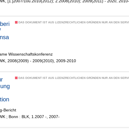
WK, [1.]2007/10u.2010(2012); 2.2008(2010); 2009(2011) - 2020, 2010
beri
DAS DOKUMENT IST AUS LIZENZRECHTLICHEN GRÜNDEN NUR AN DEN SERVI
/
nsa
nsch
me Wissenschaftskonferenz
nfer
WK, 2008(2009) - 2009(2010), 2009-2010
GWK
ür
DAS DOKUMENT IST AUS LIZENZRECHTLICHEN GRÜNDEN NUR AN DEN SERVI
hung
tion
g-Bericht
WK ; Bonn : BLK, 1.2007 -, 2007-