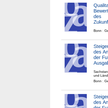
Qualita
Bewer
des
Zukunf
ertrag
Bonn : G
"Studi
und Le
stärke
Steige
für die
des An
Jahre
der Fu
2021 b
Ausga
2023
am
Sachstan
nation
und Länd
Brutto
Bonn : G
dsprod
(BIP)
Steige
des An
der Fu