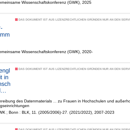
emeinsame Wissenschaftskonferenz (GWK), 2025
s
um
hre
DAS DOKUMENT IST AUS LIZENZRECHTLICHEN GRÜNDEN NUR AN DEN SERVI
n"
-
r
amm
ativ
rung
emeinsame Wissenschaftskonferenz (GWK), 2020-
ring
nsch
en
engl
DAS DOKUMENT IST AUS LIZENZRECHTLICHEN GRÜNDEN NUR AN DEN SERVI
uch
t in
nsch
ring
d
t ...
hung
chreibung des Datenmaterials ... zu Frauen in Hochschulen und außerh
gseinrichtungen
WK ; Bonn : BLK, 11. (2005/2006)-27. (2021/2022), 2007-2023
DAS DOKUMENT IST AUS LIZENZRECHTLICHEN GRÜNDEN NUR AN DEN SERVI