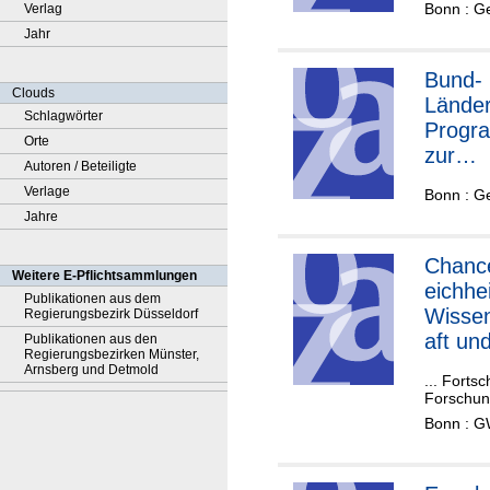
Bonn : G
Verlag
ertrag
Jahr
"Studi
und Le
Bund-
stärke
Clouds
Länder
im Jah
Schlagwörter
Progr
2023 -
Orte
zur
quantit
Autoren / Beteiligte
Förde
es
Verlage
Bonn : G
des
Monito
Jahre
wisse
aftlich
Chanc
Weitere E-Pflichtsammlungen
Nachw
eichhei
Publikationen aus dem
ses,
Wisse
Regierungsbezirk Düsseldorf
Monito
aft un
Publikationen aus den
-Berich
Regierungsbezirken Münster,
Forsc
Arnsberg und Detmold
... Forts
Forschun
Bonn : G