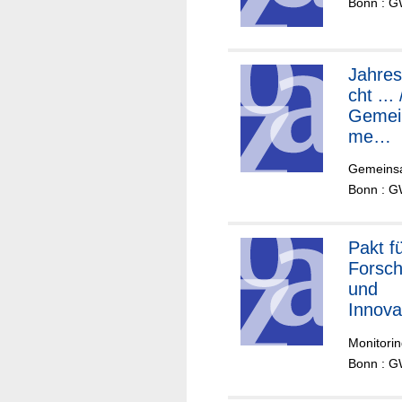
Bonn : G
Jahres
cht ... 
Gemei
me
Wisse
Gemeinsa
aftsko
Bonn : G
enz, 
Pakt f
Forsc
und
Innova
Monitorin
Bonn : G