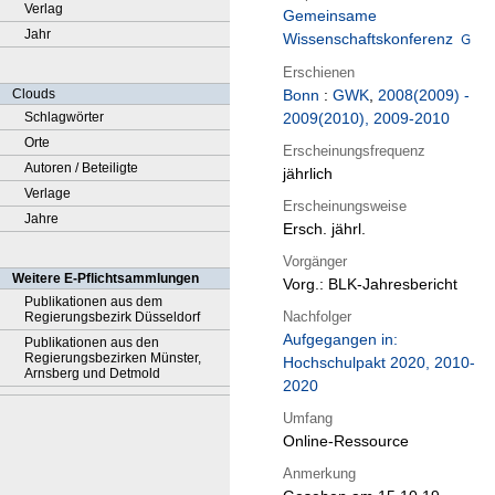
Verlag
Gemeinsame
Jahr
Wissenschaftskonferenz
Erschienen
Clouds
Bonn
:
GWK
,
2008(2009) -
Schlagwörter
2009(2010), 2009-2010
Orte
Erscheinungsfrequenz
Autoren / Beteiligte
jährlich
Verlage
Erscheinungsweise
Jahre
Ersch. jährl.
Vorgänger
Weitere E-Pflichtsammlungen
Vorg.: BLK-Jahresbericht
Publikationen aus dem
Nachfolger
Regierungsbezirk Düsseldorf
Aufgegangen in:
Publikationen aus den
Regierungsbezirken Münster,
Hochschulpakt 2020, 2010-
Arnsberg und Detmold
2020
Umfang
Online-Ressource
Anmerkung