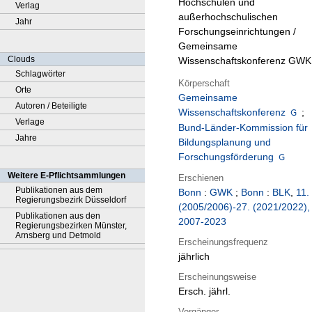
Hochschulen und
Verlag
außerhochschulischen
Jahr
Forschungseinrichtungen /
Gemeinsame
Clouds
Wissenschaftskonferenz GWK
Schlagwörter
Körperschaft
Orte
Gemeinsame
Autoren / Beteiligte
Wissenschaftskonferenz
;
Verlage
Bund-Länder-Kommission für
Jahre
Bildungsplanung und
Forschungsförderung
Weitere E-Pflichtsammlungen
Erschienen
Publikationen aus dem
Bonn
:
GWK
;
Bonn
:
BLK
,
11.
Regierungsbezirk Düsseldorf
(2005/2006)-27. (2021/2022),
Publikationen aus den
2007-2023
Regierungsbezirken Münster,
Arnsberg und Detmold
Erscheinungsfrequenz
jährlich
Erscheinungsweise
Ersch. jährl.
Vorgänger