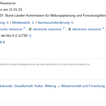
-Ressource
n am 11.01.24
007: Bund-Länder-Kommission für Bildungsplanung und Forschungsför
ung
/
Wettbewerb
/
Nachwuchsförderung
tronic resource
;
electronic resource
;
electronic resource
n:de:hbz:5:2-11738
8-8
ZRECHTLICHEN GRÜNDEN NUR AN DEN SERVICE-PCS DER ULB ZUGÄNGLICH.
kskunde. Gesellschaft. Kultur. Bildung
→
Wissenschaft und Forschung