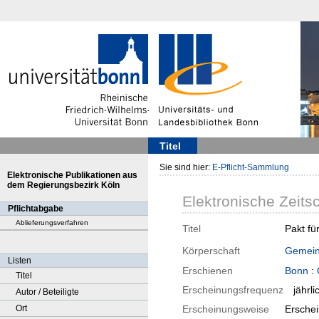
Titel
Sie sind hier:
E-Pflicht-Sammlung
Elektronische Publikationen aus
dem Regierungsbezirk Köln
Elektronische Zeitsc
Pflichtabgabe
Ablieferungsverfahren
Titel
Pakt fü
Körperschaft
Gemein
Listen
Erschienen
Bonn
:
Titel
Erscheinungsfrequenz
jährli
Autor / Beteiligte
Ort
Erscheinungsweise
Erschei