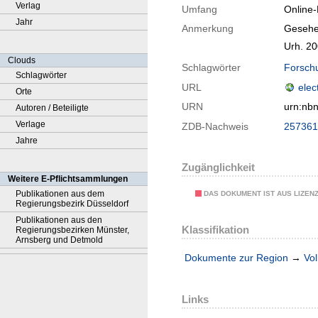
Verlag
Umfang
Online
Jahr
Anmerkung
Gesehe
Urh. 2
Clouds
Schlagwörter
Forsch
Schlagwörter
URL
elec
Orte
URN
urn:nb
Autoren / Beteiligte
Verlage
ZDB-Nachweis
257361
Jahre
Zugänglichkeit
Weitere E-Pflichtsammlungen
Publikationen aus dem
DAS DOKUMENT IST AUS LIZEN
Regierungsbezirk Düsseldorf
Publikationen aus den
Klassifikation
Regierungsbezirken Münster,
Arnsberg und Detmold
Dokumente zur Region
→
Vol
Links