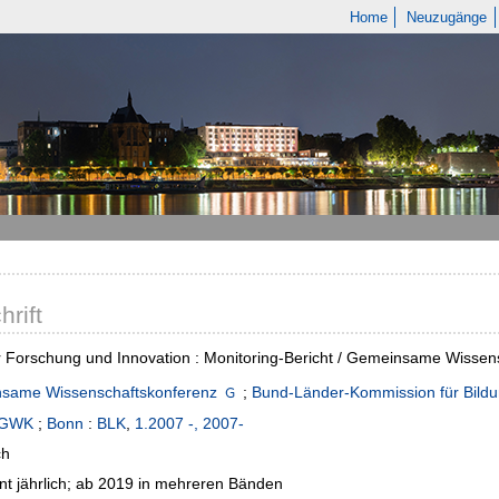
Home
Neuzugänge
hrift
r Forschung und Innovation : Monitoring-Bericht / Gemeinsame Wisse
same Wissenschaftskonferenz
;
Bund-Länder-Kommission für Bild
GWK
;
Bonn
:
BLK
,
1.2007 -, 2007-
ch
nt jährlich; ab 2019 in mehreren Bänden