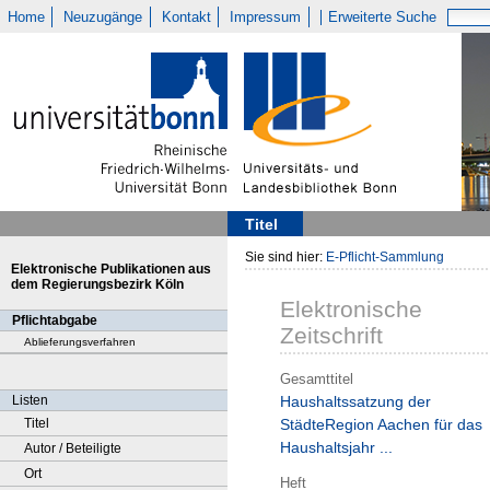
Home
Neuzugänge
Kontakt
Impressum
Erweiterte Suche
Titel
Sie sind hier:
E-Pflicht-Sammlung
Elektronische Publikationen aus
dem Regierungsbezirk Köln
Elektronische
Pflichtabgabe
Zeitschrift
Ablieferungsverfahren
Gesamttitel
Listen
Haushaltssatzung der
Titel
StädteRegion Aachen für das
Haushaltsjahr ...
Autor / Beteiligte
Ort
Heft