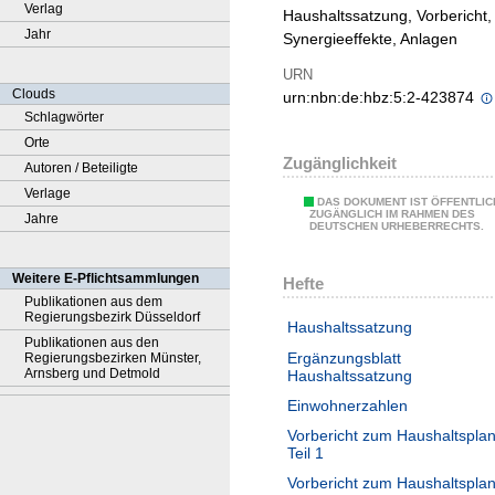
Verlag
Haushaltssatzung, Vorbericht,
Jahr
Synergieeffekte, Anlagen
URN
Clouds
urn:nbn:de:hbz:5:2-423874
Schlagwörter
Orte
Zugänglichkeit
Autoren / Beteiligte
Verlage
DAS DOKUMENT IST ÖFFENTLIC
ZUGÄNGLICH IM RAHMEN DES
Jahre
DEUTSCHEN URHEBERRECHTS.
Weitere E-Pflichtsammlungen
Hefte
Publikationen aus dem
Regierungsbezirk Düsseldorf
Haushaltssatzung
Publikationen aus den
Ergänzungsblatt
Regierungsbezirken Münster,
Arnsberg und Detmold
Haushaltssatzung
Einwohnerzahlen
Vorbericht zum Haushaltspla
Teil 1
Vorbericht zum Haushaltspla