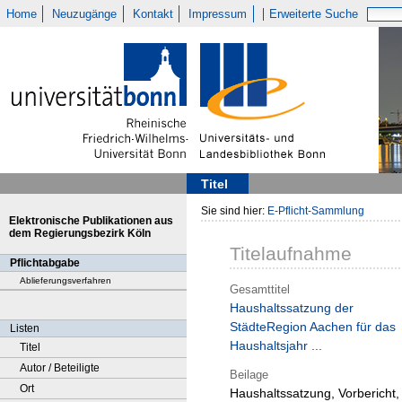
Home
Neuzugänge
Kontakt
Impressum
Erweiterte Suche
Titel
Sie sind hier:
E-Pflicht-Sammlung
Elektronische Publikationen aus
dem Regierungsbezirk Köln
Titelaufnahme
Pflichtabgabe
Ablieferungsverfahren
Gesamttitel
Haushaltssatzung der
StädteRegion Aachen für das
Listen
Haushaltsjahr ...
Titel
Autor / Beteiligte
Beilage
Ort
Haushaltssatzung, Vorbericht,