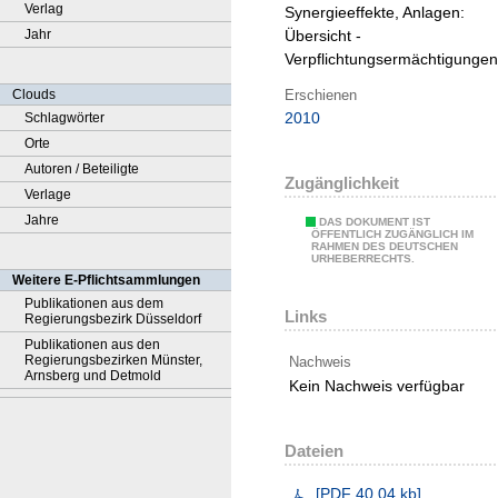
Verlag
Synergieeffekte, Anlagen:
Jahr
Übersicht -
Verpflichtungsermächtigungen
Erschienen
Clouds
2010
Schlagwörter
Orte
Autoren / Beteiligte
Zugänglichkeit
Verlage
Jahre
DAS DOKUMENT IST
ÖFFENTLICH ZUGÄNGLICH IM
RAHMEN DES DEUTSCHEN
URHEBERRECHTS.
Weitere E-Pflichtsammlungen
Publikationen aus dem
Links
Regierungsbezirk Düsseldorf
Publikationen aus den
Regierungsbezirken Münster,
Nachweis
Arnsberg und Detmold
Kein Nachweis verfügbar
Dateien
[
PDF
40.04 kb
]