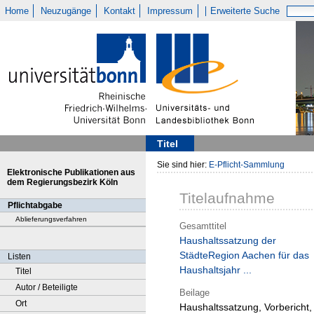
Home
Neuzugänge
Kontakt
Impressum
Erweiterte Suche
Titel
Sie sind hier:
E-Pflicht-Sammlung
Elektronische Publikationen aus
dem Regierungsbezirk Köln
Titelaufnahme
Pflichtabgabe
Ablieferungsverfahren
Gesamttitel
Haushaltssatzung der
StädteRegion Aachen für das
Listen
Haushaltsjahr ...
Titel
Autor / Beteiligte
Beilage
Ort
Haushaltssatzung, Vorbericht,