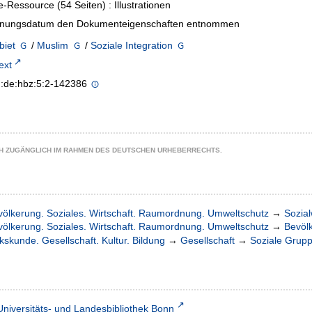
e-Ressource (54 Seiten) : Illustrationen
inungsdatum den Dokumenteigenschaften entnommen
biet
/
Muslim
/
Soziale Integration
text
n:de:hbz:5:2-142386
CH ZUGÄNGLICH IM RAHMEN DES DEUTSCHEN URHEBERRECHTS.
völkerung. Soziales. Wirtschaft. Raumordnung. Umweltschutz
→
Sozia
völkerung. Soziales. Wirtschaft. Raumordnung. Umweltschutz
→
Bevöl
kskunde. Gesellschaft. Kultur. Bildung
→
Gesellschaft
→
Soziale Grup
Universitäts- und Landesbibliothek Bonn