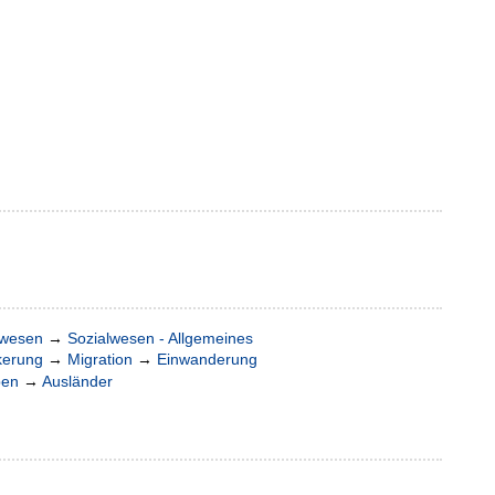
lwesen
→
Sozialwesen - Allgemeines
kerung
→
Migration
→
Einwanderung
pen
→
Ausländer