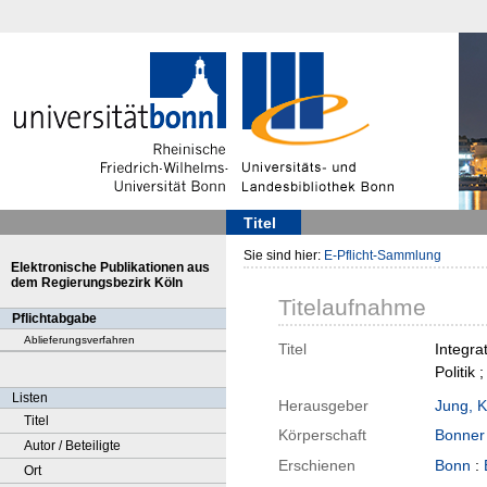
Titel
Sie sind hier:
E-Pflicht-Sammlung
Elektronische Publikationen aus
dem Regierungsbezirk Köln
Titelaufnahme
Pflichtabgabe
Ablieferungsverfahren
Titel
Integra
Politik
Listen
Herausgeber
Jung, K
Titel
Körperschaft
Bonner 
Autor / Beteiligte
Erschienen
Bonn
:
Ort