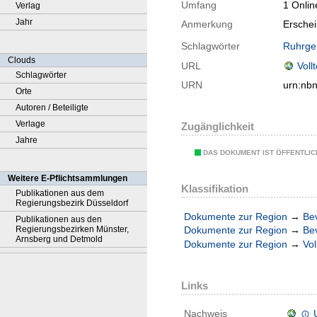
Umfang
1 Onlin
Verlag
Jahr
Anmerkung
Ersche
Schlagwörter
Ruhrge
Clouds
URL
Voll
Schlagwörter
URN
urn:nb
Orte
Autoren / Beteiligte
Verlage
Zugänglichkeit
Jahre
DAS DOKUMENT IST ÖFFENTLI
Weitere E-Pflichtsammlungen
Klassifikation
Publikationen aus dem
Regierungsbezirk Düsseldorf
Dokumente zur Region
→
Be
Publikationen aus den
Regierungsbezirken Münster,
Dokumente zur Region
→
Be
Arnsberg und Detmold
Dokumente zur Region
→
Vol
Links
Nachweis