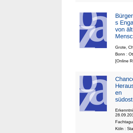
Bürger
s Eng
von äl
Mensc
Migrat
Grote, Ch
hte in
Bonn : Ot
Westfa
[Online 
Chanc
Heraus
en
südost
er Zu
Erkenntn
28.09.20
Fachtagu
Köln : St