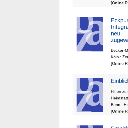
[Online 
Eckpun
Integr
neu
zugew
Kinder
Becker-Mr
Jugend
Köln : Ze
Kölner
[Online 
Einbli
Hilfen zu
Heimstatt
Bonn : He
[Online 