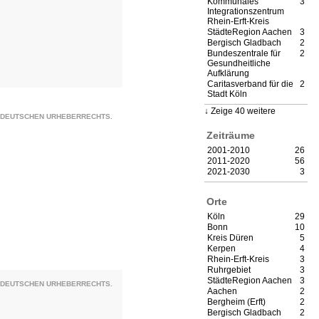
Kommunales
3
Integrationszentrum
Rhein-Erft-Kreis
StädteRegion Aachen
3
Bergisch Gladbach
2
Bundeszentrale für
2
Gesundheitliche
Aufklärung
Caritasverband für die
2
Stadt Köln
Zeige 40 weitere
S DEUTSCHEN URHEBERRECHTS.
Zeiträume
2001-2010
26
2011-2020
56
2021-2030
3
Orte
Köln
29
Bonn
10
Kreis Düren
5
Kerpen
4
Rhein-Erft-Kreis
3
Ruhrgebiet
3
StädteRegion Aachen
3
S DEUTSCHEN URHEBERRECHTS.
Aachen
2
Bergheim (Erft)
2
Bergisch Gladbach
2