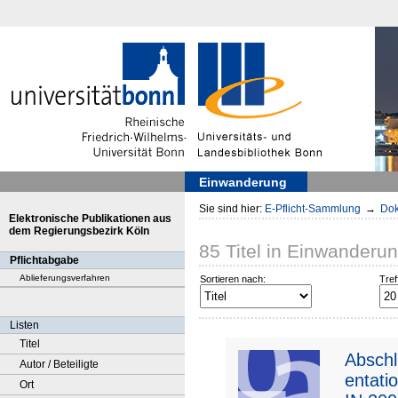
Einwanderung
Sie sind hier:
E-Pflicht-Sammlung
→
Dok
Elektronische Publikationen aus
dem Regierungsbezirk Köln
85
Titel
in
Einwanderu
Pflichtabgabe
Ablieferungsverfahren
Sortieren nach:
Tref
Listen
Titel
Absch
Autor / Beteiligte
entat
Ort