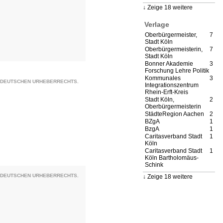
Zeige 18 weitere
Verlage
Oberbürgermeister,
7
Stadt Köln
Oberbürgermeisterin,
7
Stadt Köln
Bonner Akademie
3
Forschung Lehre Politik
Kommunales
3
S DEUTSCHEN URHEBERRECHTS.
Integrationszentrum
Rhein-Erft-Kreis
Stadt Köln,
2
Oberbürgermeisterin
StädteRegion Aachen
2
BZgA
1
BzgA
1
Caritasverband Stadt
1
Köln
Caritasverband Stadt
1
Köln Bartholomäus-
Schink
S DEUTSCHEN URHEBERRECHTS.
Zeige 18 weitere