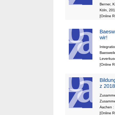
Migrat
Berner, K
Überg
Köln, 20
[Online 
Baeswe
wir!
Integrati
Baesweil
Leverkus
[Online 
Bildun
z 2018
Zusammen
Zusammen
Aachen :
[Online 