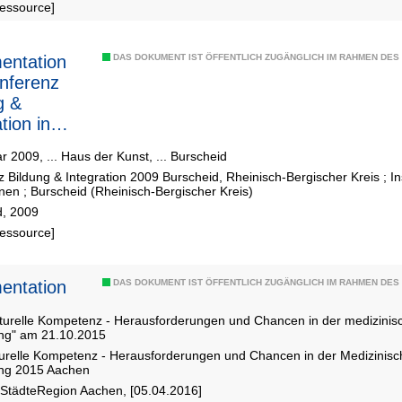
Ressource]
entation
DAS DOKUMENT IST ÖFFENTLICH ZUGÄNGLICH IM RAHMEN DE
nferenz
g &
tion in
eid
r 2009, ... Haus der Kunst, ... Burscheid
 Bildung & Integration 2009 Burscheid, Rheinisch-Bergischer Kreis
;
In
onen
;
Burscheid (Rheinisch-Bergischer Kreis)
d, 2009
Ressource]
entation
DAS DOKUMENT IST ÖFFENTLICH ZUGÄNGLICH IM RAHMEN DE
lturelle Kompetenz - Herausforderungen und Chancen in der medizinis
ng" am 21.10.2015
turelle Kompetenz - Herausforderungen und Chancen in der Medizinis
ng 2015 Aachen
 StädteRegion Aachen, [05.04.2016]