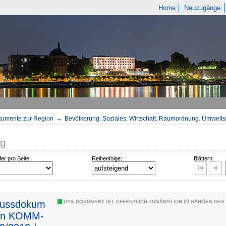
Home
Neuzugänge
umente zur Region
→
Bevölkerung. Soziales. Wirtschaft. Raumordnung. Umwelts
ng
fer pro Seite:
Reihenfolge:
Blättern:
lussdokum
DAS DOKUMENT IST ÖFFENTLICH ZUGÄNGLICH IM RAHMEN DE
ion KOMM-