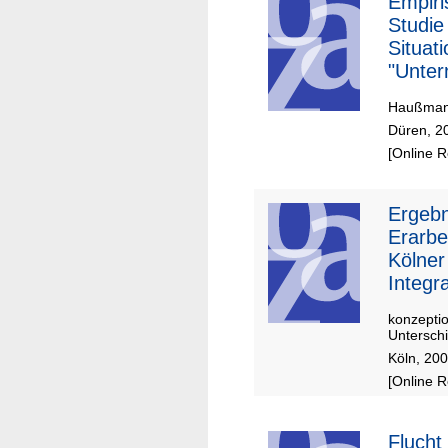
Empiri
Studie
Situat
"Unter
en un
Haußmann
Unter
Düren, 2
mit
[Online 
Zuwan
schich
Düren
Ergebn
Erarbe
Kölner
Integr
ptes
konzepti
Unterschi
Köln, 20
[Online 
Flucht 