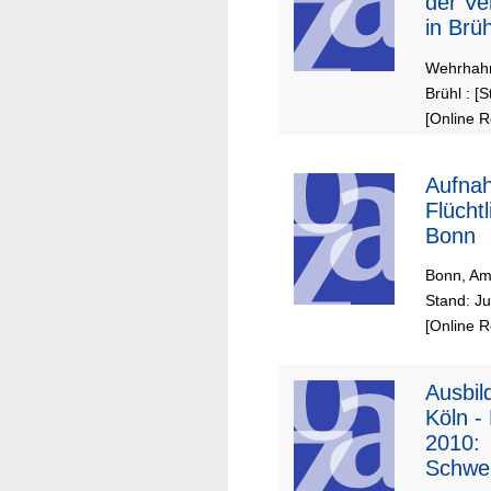
der Ve
in Brü
1961)
Wehrhahn
Brühl : [
[Online 
Aufna
Flüchtl
Bonn
Bonn, Amt
Stand: Ju
[Online 
Ausbil
Köln -
2010:
Schwe