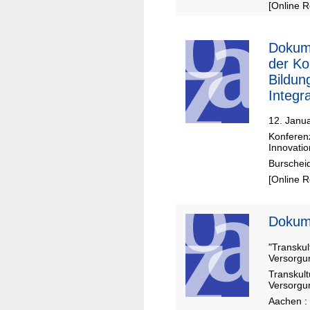
[Online 
Dokum
der Ko
Bildun
Integra
Bursch
12. Janua
Konferenz
Innovati
Burschei
[Online 
Dokum
"Transku
Versorgu
Transkul
Versorgu
Aachen :