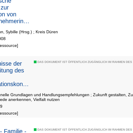
sche
 zur
ion von
nehmerinn
d
, Sybille (Hrsg.)
;
Kreis Düren
nehmern
008
Ressource]
derungsge
te im Kreis
"
isse der
DAS DOKUMENT IST ÖFFENTLICH ZUGÄNGLICH IM RAHMEN DE
itung des
ationskonze
onelle Grundlagen und Handlungsempfehlungen ; Zukunft gestalten, Z
ede anerkennen, Vielfalt nutzen
09
Ressource]
- Familie -
DAS DOKUMENT IST ÖFFENTLICH ZUGÄNGLICH IM RAHMEN DE