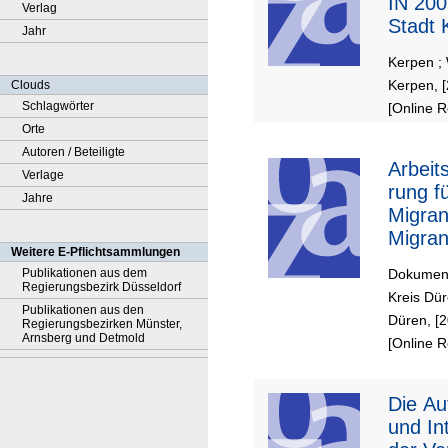
IN 200
Verlag
Stadt 
Jahr
Kerpen
;
Kerpen, 
Clouds
Schlagwörter
[Online 
Orte
Autoren / Beteiligte
Arbeit
Verlage
rung f
Jahre
Migran
Migran
Weitere E-Pflichtsammlungen
Kreis 
Publikationen aus dem
Dokument
Regierungsbezirk Düsseldorf
Kreis Dü
Publikationen aus den
Düren, [
Regierungsbezirken Münster,
Arnsberg und Detmold
[Online 
Die Aufnahme
und In