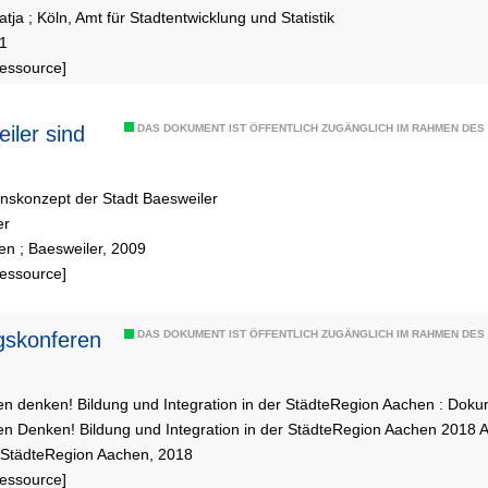
ion und
atja
;
Köln, Amt für Stadtentwicklung und Statistik
änge
11
Ressource]
iler sind
DAS DOKUMENT IST ÖFFENTLICH ZUGÄNGLICH IM RAHMEN DE
onskonzept der Stadt Baesweiler
er
en ; Baesweiler, 2009
Ressource]
gskonferen
DAS DOKUMENT IST ÖFFENTLICH ZUGÄNGLICH IM RAHMEN DE
 denken! Bildung und Integration in der StädteRegion Aachen : Dokum
 Denken! Bildung und Integration in der StädteRegion Aachen 2018 
 StädteRegion Aachen, 2018
Ressource]