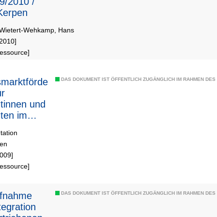
9/2010 /
Kerpen
Wietert-Wehkamp, Hans
[2010]
Ressource]
smarktförde
DAS DOKUMENT IST ÖFFENTLICH ZUGÄNGLICH IM RAHMEN DE
ür
tinnen und
ten im
Düren
ation
ren
2009]
Ressource]
DAS DOKUMENT IST ÖFFENTLICH ZUGÄNGLICH IM RAHMEN DE
tegration