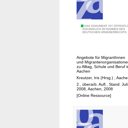
i
ö
n
l
K
n
ö
I
DAS DOKUMENT IST ÖFFENTL
l
ZUGÄNGLICH IM RAHMEN DES
DEUTSCHEN URHEBERRECHTS.
n
n
t
e
e
r
g
M
Angebote für MigrantInnen
r
und Migrantenorganisatione
u
a
zu Alltag, Schule und Beruf i
s
Aachen
t
e
Kreutzer, Iris (Hrsg.)
;
Aache
i
e
2., überarb. Aufl., Stand: Juli
o
n
2008, Aachen, 2008
n
[Online Ressource]
d
u
r
c
h