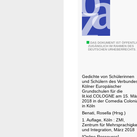
k
o
n
z
e
r
t
G
DAS DOKUMENT IST ÖFFENTL
ZUGÄNGLICH IM RAHMEN DES
DEUTSCHEN URHEBERRECHTS.
e
d
i
c
Gedichte von Schülerinnen
h
und Schülern des Verbunde
t
Kölner Europäischer
Grundschulen für die
e
lit.kid.COLOGNE am 15. Mä
d
2018 in der Comedia Coloni
in Köln
i
Benati, Rosella (Hrsg.)
c
1. Auflage, Köln : ZMI,
h
Zentrum für Mehrsprachigke
t
und Integration, März 2018
e
[Online Ressource]