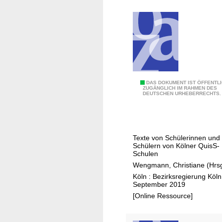
k
o
n
z
e
r
t
6
DAS DOKUMENT IST ÖFFENTL
ZUGÄNGLICH IM RAHMEN DES
DEUTSCHEN URHEBERRECHTS.
.
K
ö
l
Texte von Schülerinnen und
n
Schülern von Kölner QuisS-
e
Schulen
r
Wengmann, Christiane (Hrsg
L
Köln : Bezirksregierung Köln
September 2019
e
[Online Ressource]
s
e