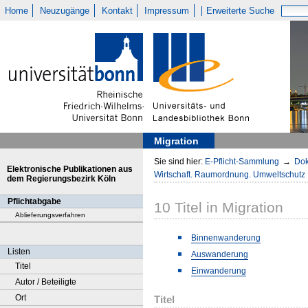
Home
Neuzugänge
Kontakt
Impressum
Erweiterte Suche
Migration
Sie sind hier:
E-Pflicht-Sammlung
→
Dok
Elektronische Publikationen aus
Wirtschaft. Raumordnung. Umweltschutz
dem Regierungsbezirk Köln
Pflichtabgabe
10
Titel
in
Migration
Ablieferungsverfahren
Binnenwanderung
Listen
Auswanderung
Titel
Einwanderung
Autor / Beteiligte
Ort
Titel