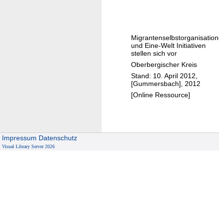
l
r
n
e
i
i
n
Migrantenselbstorganisatio
n
K
und Eine-Welt Initiativen
e
stellen sich vor
i
u
Oberbergischer Kreis
t
n
Stand: 10. April 2012,
a
[Gummersbach], 2012
d
s
[Online Ressource]
I
,
n
S
i
c
t
h
Impressum
Datenschutz
i
u
Visual Library Server 2026
a
l
t
e
i
n
v
u
e
n
n
d