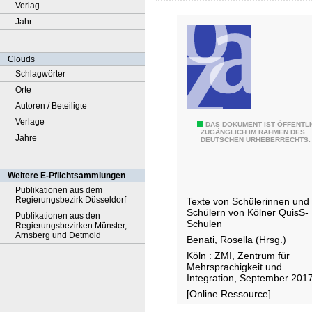
Verlag
Jahr
Clouds
Schlagwörter
Orte
Autoren / Beteiligte
Verlage
5
DAS DOKUMENT IST ÖFFENTL
ZUGÄNGLICH IM RAHMEN DES
Jahre
DEUTSCHEN URHEBERRECHTS.
.
K
ö
Weitere E-Pflichtsammlungen
l
Publikationen aus dem
Regierungsbezirk Düsseldorf
Texte von Schülerinnen und
n
Schülern von Kölner QuisS-
Publikationen aus den
e
Schulen
Regierungsbezirken Münster,
Arnsberg und Detmold
r
Benati, Rosella (Hrsg.)
L
Köln : ZMI, Zentrum für
Mehrsprachigkeit und
e
Integration, September 201
s
[Online Ressource]
e