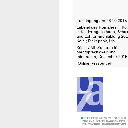
9
b
-
e
2
n
Fachtagung am 26.10.2015
0
d
Lebendiges Romanes in Köl
1
i
in Kindertagesstätten, Schu
1
g
und LehrerInnenbildung 20
Köln
;
Pinkepank, Iris
e
Köln : ZMI, Zentrum für
s
Mehrsprachigkeit und
R
Integration, Dezember 2015
o
[Online Ressource]
m
a
n
e
s
i
n
K
V
DAS DOKUMENT IST ÖFFENTL
ö
ZUGÄNGLICH IM RAHMEN DES
DEUTSCHEN URHEBERRECHTS.
e