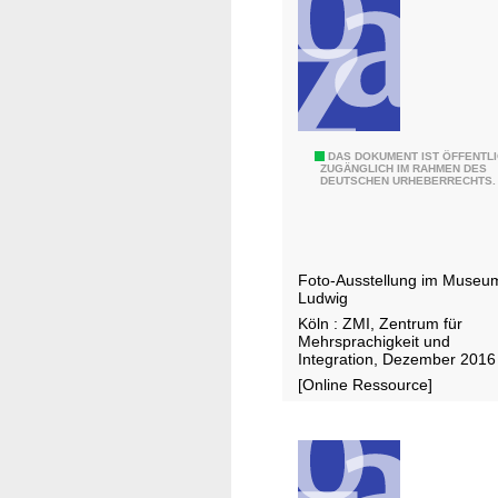
r
a
c
h
l
i
c
I
DAS DOKUMENT IST ÖFFENTL
ZUGÄNGLICH IM RAHMEN DES
h
DEUTSCHEN URHEBERRECHTS.
d
e
e
r
n
U
t
Foto-Ausstellung im Museu
n
i
Ludwig
t
t
Köln : ZMI, Zentrum für
e
ä
Mehrsprachigkeit und
r
Integration, Dezember 2016
t
r
[Online Ressource]
e
i
n
c
i
h
n
t
K