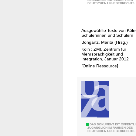
e
DEUTSCHEN URHEBERRECHTS.
ö
p
l
t
n
f
e
ü
Ausgewählte Texte von Köln
r
Schülerinnen und Schülern
r
L
Bongartz, Marita (Hrsg.)
d
e
Köln : ZMI, Zentrum für
e
s
Mehrsprachigkeit und
n
Integration, Januar 2012
e
K
[Online Ressource]
k
r
o
e
n
i
z
s
e
D
r
ü
t
r
2
e
0
L
DAS DOKUMENT IST ÖFFENTL
n
ZUGÄNGLICH IM RAHMEN DES
0
DEUTSCHEN URHEBERRECHTS.
e