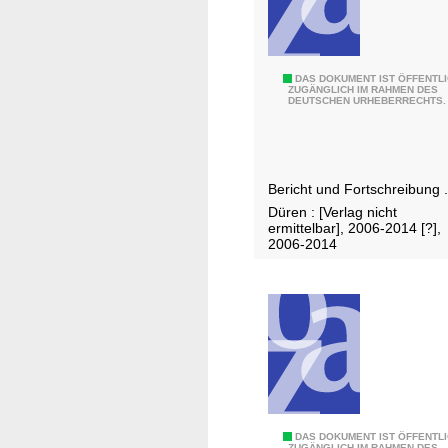
I
n
f
I
DAS DOKUMENT IST ÖFFENTL
o
ZUGÄNGLICH IM RAHMEN DES
DEUTSCHEN URHEBERRECHTS.
n
r
t
m
e
a
g
t
Bericht und Fortschreibung .
r
i
Düren : [Verlag nicht
a
o
ermittelbar], 2006-2014 [?],
t
n
2006-2014
i
o
n
s
k
o
n
z
K
DAS DOKUMENT IST ÖFFENTL
ZUGÄNGLICH IM RAHMEN DES