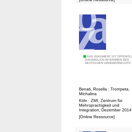
n
H
DAS DOKUMENT IST ÖFFENTL
ZUGÄNGLICH IM RAHMEN DES
DEUTSCHEN URHEBERRECHTS.
e
r
k
u
Benati, Rosella
;
Trompeta,
n
Michalina
f
Köln : ZMI, Zentrum für
t
Mehrsprachigkeit und
Integration, Dezember 2014
s
[Online Ressource]
s
p