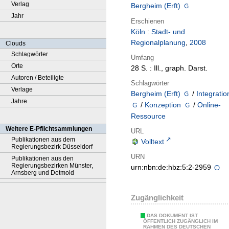
Verlag
Bergheim (Erft)
Jahr
Erschienen
Köln
:
Stadt- und
Regionalplanung
,
2008
Clouds
Schlagwörter
Umfang
Orte
28 S. : Ill., graph. Darst.
Autoren / Beteiligte
Schlagwörter
Verlage
Bergheim (Erft)
/
Integratio
Jahre
/
Konzeption
/
Online-
Ressource
Weitere E-Pflichtsammlungen
URL
Publikationen aus dem
Volltext
Regierungsbezirk Düsseldorf
URN
Publikationen aus den
Regierungsbezirken Münster,
urn:nbn:de:hbz:5:2-2959
Arnsberg und Detmold
Zugänglichkeit
DAS DOKUMENT IST
ÖFFENTLICH ZUGÄNGLICH IM
RAHMEN DES DEUTSCHEN