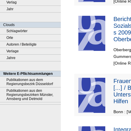
[Online 
Verlag
Jahr
Berich
Sozials
Clouds
Schlagwörter
s 2009
Orte
Oberb
Autoren / Beteiligte
Kreis
Oberberg
Verlage
Gummers
Jahre
[Online 
Weitere E-Pflichtsammlungen
Publikationen aus dem
Frauen
Regierungsbezirk Düsseldorf
[...] /
Publikationen aus den
Unters
Regierungsbezirken Münster,
Arnsberg und Detmold
Hilfen
Bonn : [V
Integr