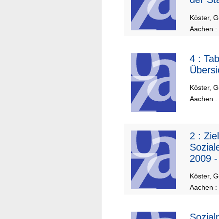
Köster, Ge
Aachen :
4 :
Tab
Übersi
Köster, Ge
Aachen :
2 :
Zie
Sozial
2009 -
Köster, Ge
Aachen :
Sozial