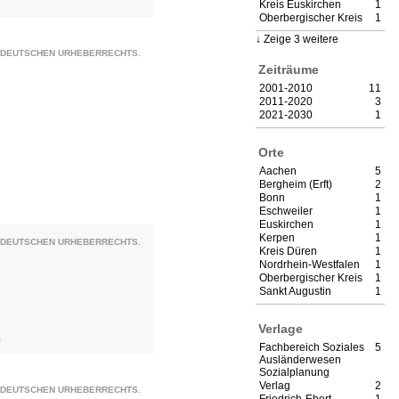
Kreis Euskirchen
1
Oberbergischer Kreis
1
Zeige 3 weitere
S DEUTSCHEN URHEBERRECHTS.
Zeiträume
2001-2010
11
2011-2020
3
2021-2030
1
Orte
Aachen
5
Bergheim (Erft)
2
Bonn
1
Eschweiler
1
Euskirchen
1
Kerpen
1
S DEUTSCHEN URHEBERRECHTS.
Kreis Düren
1
Nordrhein-Westfalen
1
Oberbergischer Kreis
1
Sankt Augustin
1
Verlage
9
Fachbereich Soziales
5
Ausländerwesen
Sozialplanung
Verlag
2
S DEUTSCHEN URHEBERRECHTS.