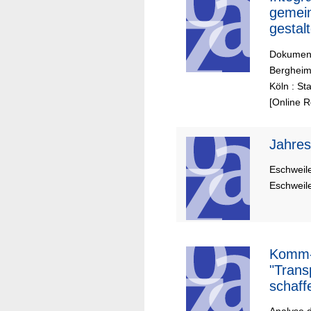
gemei
gestal
Dokument
Bergheim 
Köln : St
[Online 
Jahresb
Eschweile
Eschweile
Komm-i
"Trans
schaff