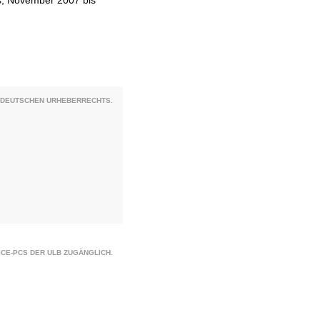
ms, November 2007 bis
S DEUTSCHEN URHEBERRECHTS.
CE-PCS DER ULB ZUGÄNGLICH.