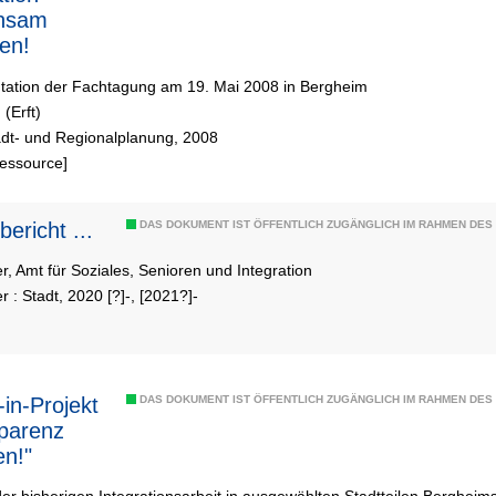
nsam
ten!
ation der Fachtagung am 19. Mai 2008 in Bergheim
(Erft)
adt- und Regionalplanung, 2008
Ressource]
ericht ...
DAS DOKUMENT IST ÖFFENTLICH ZUGÄNGLICH IM RAHMEN DE
r, Amt für Soziales, Senioren und Integration
r : Stadt, 2020 [?]-, [2021?]-
n-Projekt
DAS DOKUMENT IST ÖFFENTLICH ZUGÄNGLICH IM RAHMEN DE
parenz
en!"