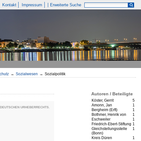
Kontakt
Impressum
Erweiterte Suche
chutz
→
Sozialwesen
→
Sozialpolitik
Autoren / Beteiligte
Köster, Gerrit
5
Amonn, Jan
1
S DEUTSCHEN URHEBERRECHTS.
Bergheim (Erft)
1
Bothmer, Henrik von
1
Eschweiler
1
Friedrich-Ebert-Stiftung
1
Gleichstellungsstelle
1
(Bonn)
Kreis Düren
1