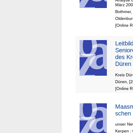
Analyse d
März 2008
Bothmer,
Oldenburg
[Online 
Leitbil
Senior
des Kr
Düren
Kreis Dü
Düren, [
[Online 
Maas
schen
unser New
Kerpen :