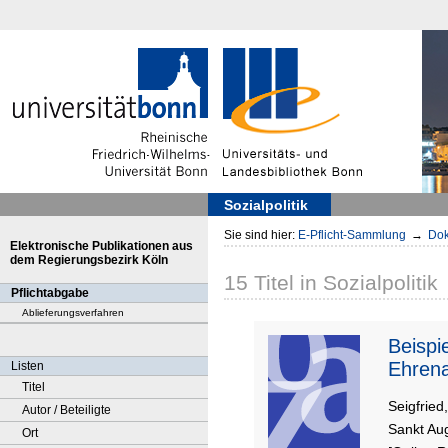
Sozialpolitik
Sie sind hier:
E-Pflicht-Sammlung
→
Dok
Elektronische Publikationen aus
dem Regierungsbezirk Köln
15
Titel
in
Sozialpolitik
Pflichtabgabe
Ablieferungsverfahren
Beispie
Ehren
Listen
Titel
Seigfried
Autor / Beteiligte
Sankt Au
Ort