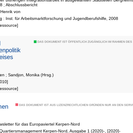
er bisherigen Integrationsarbeit in ausgewählten Stadtteilen Berghei
 ; Abschlussbericht
 Henrik von
 : Inst. für Arbeitsmarktforschung und Jugendberufshilfe, 2008
Ressource]
d
DAS DOKUMENT IST ÖFFENTLICH ZUGÄNGLICH IM RAHMEN DE
enpolitik
eises
ren
;
Sandjon, Monika (Hrsg.)
2010]
Ressource]
men
DAS DOKUMENT IST AUS LIZENZRECHTLICHEN GRÜNDEN NUR AN DEN SERVI
sletter für das Europaviertel Kerpen-Nord
 Quartiersmanagement Kerpen-Nord, Ausgabe 1 (2020)-, [2020]-