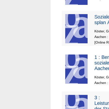
Sozial
splan 
Köster, Ge
Aachen :
[Online 
1 :
Ber
sozial
Aache
Köster, Ge
Aachen :
3 :
Leistu
der St