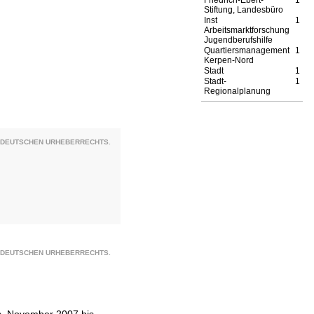
Friedrich-Ebert-
1
Stiftung, Landesbüro
Inst
1
Arbeitsmarktforschung
Jugendberufshilfe
Quartiersmanagement
1
Kerpen-Nord
Stadt
1
Stadt-
1
Regionalplanung
S DEUTSCHEN URHEBERRECHTS.
S DEUTSCHEN URHEBERRECHTS.