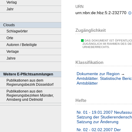
Verlag
URN
Jahr
urn:nbn:de:hbz:5:2-232770
Clouds
Zugänglichkeit
Schlagwörter
Orte
DAS DOKUMENT IST ÖFFENTLIC
ZUGÄNGLICH IM RAHMEN DES D
Autoren / Beteiligte
URHEBERRECHTS.
Verlage
Jahre
Klassifikation
Dokumente zur Region
→
Weitere E-Pflichtsammlungen
Amtsblätter. Statistische Beri
Publikationen aus dem
Amtsblätter
Regierungsbezirk Düsseldorf
Publikationen aus den
Regierungsbezirken Münster,
Arnsberg und Detmold
Hefte
Nr. 01 - 19.01.2007 Neufassu
Satzung der Studierendenscha
Satzung zur Änderung
Nr. 02 - 02.02.2007 Der