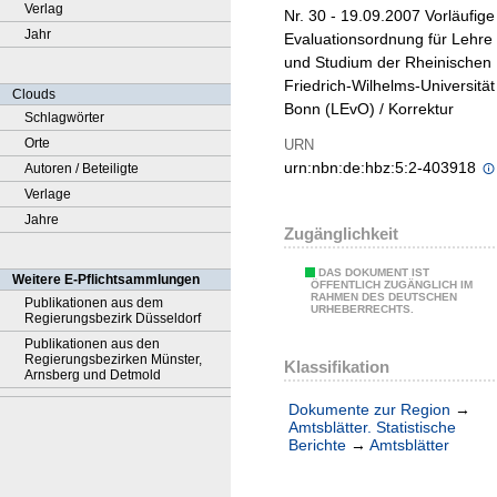
Verlag
Nr. 30 - 19.09.2007 Vorläufige
Jahr
Evaluationsordnung für Lehre
und Studium der Rheinischen
Friedrich-Wilhelms-Universität
Clouds
Bonn (LEvO) / Korrektur
Schlagwörter
Orte
URN
urn:nbn:de:hbz:5:2-403918
Autoren / Beteiligte
Verlage
Jahre
Zugänglichkeit
DAS DOKUMENT IST
Weitere E-Pflichtsammlungen
ÖFFENTLICH ZUGÄNGLICH IM
RAHMEN DES DEUTSCHEN
Publikationen aus dem
URHEBERRECHTS.
Regierungsbezirk Düsseldorf
Publikationen aus den
Regierungsbezirken Münster,
Klassifikation
Arnsberg und Detmold
Dokumente zur Region
→
Amtsblätter. Statistische
Berichte
→
Amtsblätter