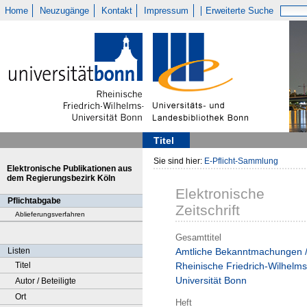
Home
Neuzugänge
Kontakt
Impressum
Erweiterte Suche
Titel
Sie sind hier:
E-Pflicht-Sammlung
Elektronische Publikationen aus
dem Regierungsbezirk Köln
Elektronische
Pflichtabgabe
Zeitschrift
Ablieferungsverfahren
Gesamttitel
Listen
Amtliche Bekanntmachungen 
Titel
Rheinische Friedrich-Wilhelms
Universität Bonn
Autor / Beteiligte
Ort
Heft