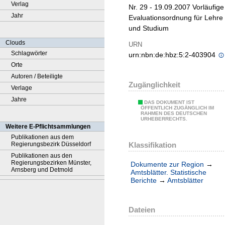
Verlag
Nr. 29 - 19.09.2007 Vorläufige
Jahr
Evaluationsordnung für Lehre
und Studium
Clouds
URN
Schlagwörter
urn:nbn:de:hbz:5:2-403904
Orte
Autoren / Beteiligte
Zugänglichkeit
Verlage
Jahre
DAS DOKUMENT IST
ÖFFENTLICH ZUGÄNGLICH IM
RAHMEN DES DEUTSCHEN
URHEBERRECHTS.
Weitere E-Pflichtsammlungen
Publikationen aus dem
Klassifikation
Regierungsbezirk Düsseldorf
Publikationen aus den
Regierungsbezirken Münster,
Dokumente zur Region
→
Arnsberg und Detmold
Amtsblätter. Statistische
Berichte
→
Amtsblätter
Dateien