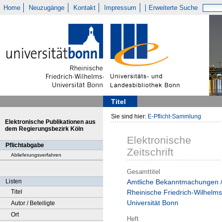
Home
Neuzugänge
Kontakt
Impressum
Erweiterte Suche
Titel
Sie sind hier:
E-Pflicht-Sammlung
Elektronische Publikationen aus
dem Regierungsbezirk Köln
Elektronische
Pflichtabgabe
Zeitschrift
Ablieferungsverfahren
Gesamttitel
Listen
Amtliche Bekanntmachungen 
Titel
Rheinische Friedrich-Wilhelms
Universität Bonn
Autor / Beteiligte
Ort
Heft