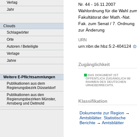
Verlag
Nr. 44 - 16.11.2007
Jahr
Wahlordnung für die Wahl zu
Fakultätsrat der Math.-Nat.
Fak. zum Senat / 7. Ordnung
Clouds
zur Änderung
Schlagwörter
Orte
URN
urn:nbn:de:hbz:5:2-404124
Autoren / Beteiligte
Verlage
Jahre
Zugänglichkeit
DAS DOKUMENT IST
Weitere E-Pflichtsammlungen
ÖFFENTLICH ZUGÄNGLICH IM
RAHMEN DES DEUTSCHEN
Publikationen aus dem
URHEBERRECHTS.
Regierungsbezirk Düsseldorf
Publikationen aus den
Regierungsbezirken Münster,
Klassifikation
Arnsberg und Detmold
Dokumente zur Region
→
Amtsblätter. Statistische
Berichte
→
Amtsblätter