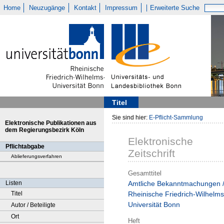
Home
Neuzugänge
Kontakt
Impressum
Erweiterte Suche
Titel
Sie sind hier:
E-Pflicht-Sammlung
Elektronische Publikationen aus
dem Regierungsbezirk Köln
Elektronische
Pflichtabgabe
Zeitschrift
Ablieferungsverfahren
Gesamttitel
Listen
Amtliche Bekanntmachungen 
Titel
Rheinische Friedrich-Wilhelms
Universität Bonn
Autor / Beteiligte
Ort
Heft