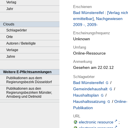
Verlag
Erschienen
Jahr
Bad Münstereifel
:
[Verlag nich
ermittelbar]
,
Nachgewiesen
Clouds
2009 -, 2009-
Schlagwörter
Erscheinungsfrequenz
Orte
Unknown
Autoren / Beteiligte
Umfang
Verlage
Online-Ressource
Jahre
Anmerkung
Gesehen am 22.02.12
Weitere E-Pflichtsammlungen
Schlagwörter
Publikationen aus dem
Regierungsbezirk Düsseldorf
Bad Münstereifel
/
Publikationen aus den
Gemeindehaushalt
/
Regierungsbezirken Münster,
Haushaltsplan
/
Arnsberg und Detmold
Haushaltssatzung
/
Online-
Publikation
URL
electronic resource
;