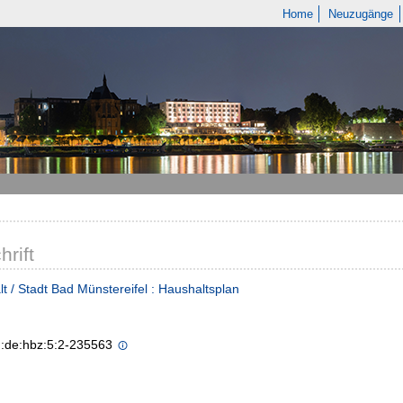
Home
Neuzugänge
hrift
t / Stadt Bad Münstereifel : Haushaltsplan
n:de:hbz:5:2-235563