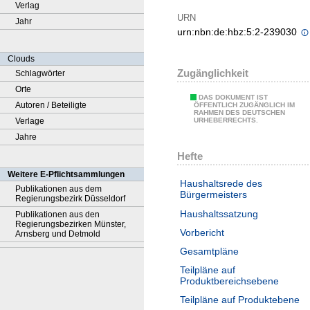
Verlag
URN
Jahr
urn:nbn:de:hbz:5:2-239030
Clouds
Zugänglichkeit
Schlagwörter
Orte
DAS DOKUMENT IST
Autoren / Beteiligte
ÖFFENTLICH ZUGÄNGLICH IM
RAHMEN DES DEUTSCHEN
Verlage
URHEBERRECHTS.
Jahre
Hefte
Weitere E-Pflichtsammlungen
Haushaltsrede des
Publikationen aus dem
Bürgermeisters
Regierungsbezirk Düsseldorf
Haushaltssatzung
Publikationen aus den
Regierungsbezirken Münster,
Vorbericht
Arnsberg und Detmold
Gesamtpläne
Teilpläne auf
Produktbereichsebene
Teilpläne auf Produktebene