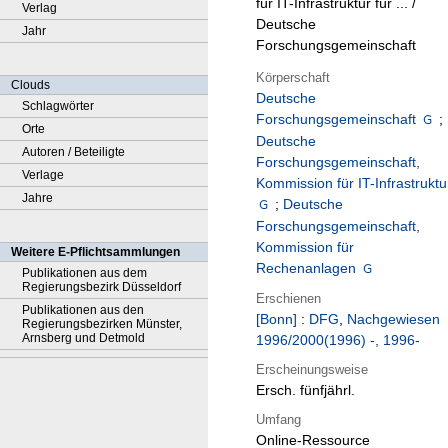
für IT-Infrastruktur für ... /
Verlag
Deutsche
Jahr
Forschungsgemeinschaft
Körperschaft
Clouds
Deutsche
Schlagwörter
Forschungsgemeinschaft
;
Orte
Deutsche
Autoren / Beteiligte
Forschungsgemeinschaft,
Verlage
Kommission für IT-Infrastruktu
Jahre
;
Deutsche
Forschungsgemeinschaft,
Kommission für
Weitere E-Pflichtsammlungen
Rechenanlagen
Publikationen aus dem
Regierungsbezirk Düsseldorf
Erschienen
Publikationen aus den
[Bonn]
:
DFG
,
Nachgewiesen
Regierungsbezirken Münster,
Arnsberg und Detmold
1996/2000(1996) -, 1996-
Erscheinungsweise
Ersch. fünfjährl.
Umfang
Online-Ressource