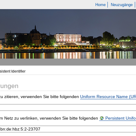
Home
Neuzugänge
istent Identifier
rungen
u zitieren, verwenden Sie bitte folgenden
Uniform Resource Name (U
m Netz zu verlinken, verwenden Sie bitte folgenden
Persistent Uni