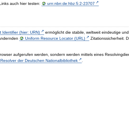
Links auch hier testen:
urn:nbn:de:hbz:5:2-23707
t Identifier (hier: URN)
ermöglicht die stabile, weltweit eindeutige 
h ändernden
Uniform Resource Locator (URL)
Zitationssicherheit. 
rowser aufgerufen werden, sondern werden mittels eines Resolvingdiens
esolver der Deutschen Nationalbibliothek
.