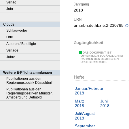
Verlag
Jahrgang
Jahr
2018
URN
Clouds
urn:nbn:de:hbz:5:2-230785
Schlagwörter
Orte
Zugänglichkeit
Autoren / Beteiligte
Verlage
DAS DOKUMENT IST
ÖFFENTLICH ZUGÄNGLICH IM
Jahre
RAHMEN DES DEUTSCHEN
URHEBERRECHTS.
Weitere E-Pflichtsammlungen
Hefte
Publikationen aus dem
Regierungsbezirk Düsseldorf
Januar/Februar
Publikationen aus den
2018
Regierungsbezirken Münster,
Arnsberg und Detmold
März
Juni
2018
2018
Juli/August
2018
September