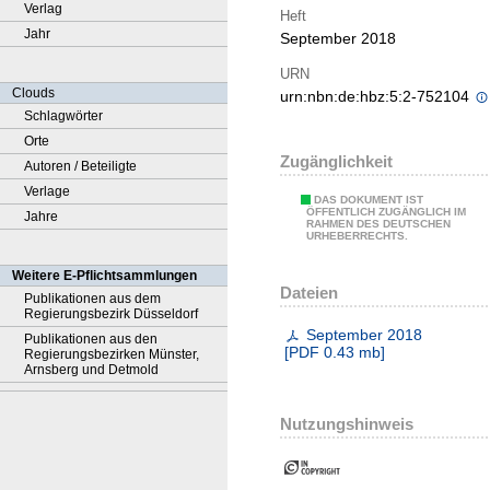
Verlag
Heft
Jahr
September 2018
URN
Clouds
urn:nbn:de:hbz:5:2-752104
Schlagwörter
Orte
Zugänglichkeit
Autoren / Beteiligte
Verlage
DAS DOKUMENT IST
ÖFFENTLICH ZUGÄNGLICH IM
Jahre
RAHMEN DES DEUTSCHEN
URHEBERRECHTS.
Weitere E-Pflichtsammlungen
Dateien
Publikationen aus dem
Regierungsbezirk Düsseldorf
September 2018
Publikationen aus den
[
PDF
0.43 mb
]
Regierungsbezirken Münster,
Arnsberg und Detmold
Nutzungshinweis