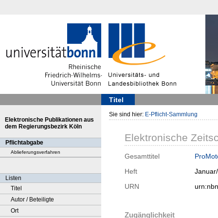
Titel
Sie sind hier:
E-Pflicht-Sammlung
Elektronische Publikationen aus
dem Regierungsbezirk Köln
Elektronische Zeitsc
Pflichtabgabe
Ablieferungsverfahren
Gesamttitel
ProMoto
Heft
Januar
Listen
URN
urn:nb
Titel
Autor / Beteiligte
Ort
Zugänglichkeit