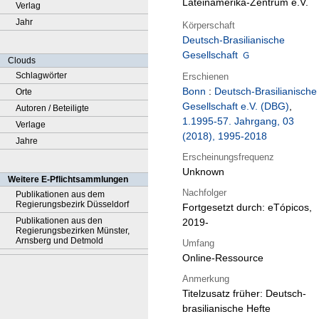
Lateinamerika-Zentrum e.V.
Verlag
Jahr
Körperschaft
Deutsch-Brasilianische
Gesellschaft
Clouds
Schlagwörter
Erschienen
Bonn
:
Deutsch-Brasilianische
Orte
Gesellschaft e.V. (DBG)
,
Autoren / Beteiligte
1.1995-57. Jahrgang, 03
Verlage
(2018), 1995-2018
Jahre
Erscheinungsfrequenz
Unknown
Weitere E-Pflichtsammlungen
Nachfolger
Publikationen aus dem
Regierungsbezirk Düsseldorf
Fortgesetzt durch: eTópicos,
Publikationen aus den
2019-
Regierungsbezirken Münster,
Arnsberg und Detmold
Umfang
Online-Ressource
Anmerkung
Titelzusatz früher: Deutsch-
brasilianische Hefte