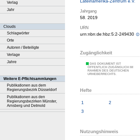
Lateinamerika-Zentrum e.V.
Verlag
Jahr
Jahrgang
58. 2019
Clouds
URN
Schlagwörter
urn:nbn:de:hbz:5:2-249430
Orte
Autoren / Beteiligte
Zugänglichkeit
Verlage
Jahre
DAS DOKUMENT IST
ÖFFENTLICH ZUGÄNGLICH IM
RAHMEN DES DEUTSCHEN
URHEBERRECHTS.
Weitere E-Pflichtsammlungen
Publikationen aus dem
Hefte
Regierungsbezirk Düsseldorf
Publikationen aus den
Regierungsbezirken Münster,
1
2
Arnsberg und Detmold
3
Nutzungshinweis