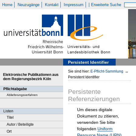
Home
Neuzugänge
Kontakt
Impressum
Erweiterte Suche
Persistent Identifier
Sie sind hier:
E-Pflicht-Sammlung
→
Elektronische Publikationen aus
Persistent Identifier
dem Regierungsbezirk Köln
Pflichtabgabe
Persistente
Ablieferungsverfahren
Referenzierungen
Um dieses digitale
Listen
Dokument zu zitieren,
Titel
verwenden Sie bitte
Autor / Beteiligte
folgenden
Uniform
Ort
Resource Name (URN)