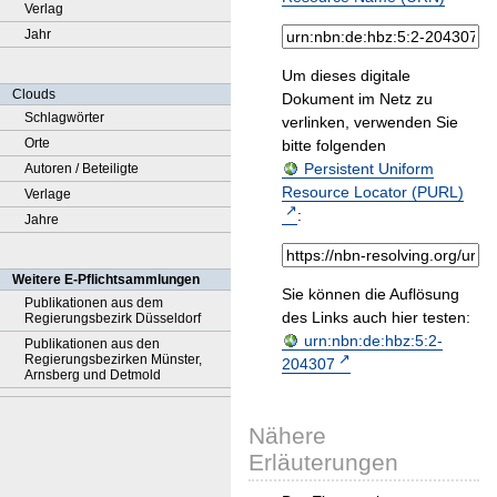
Verlag
Jahr
Um dieses digitale
Clouds
Dokument im Netz zu
Schlagwörter
verlinken, verwenden Sie
Orte
bitte folgenden
Persistent Uniform
Autoren / Beteiligte
Resource Locator (PURL)
Verlage
:
Jahre
Weitere E-Pflichtsammlungen
Sie können die Auflösung
Publikationen aus dem
des Links auch hier testen:
Regierungsbezirk Düsseldorf
urn:nbn:de:hbz:5:2-
Publikationen aus den
Regierungsbezirken Münster,
204307
Arnsberg und Detmold
Nähere
Erläuterungen