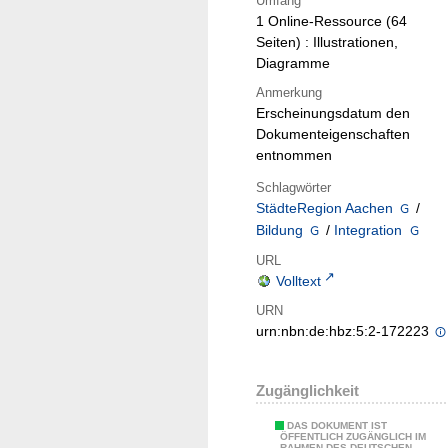
Umfang
1 Online-Ressource (64
Seiten) : Illustrationen,
Diagramme
Anmerkung
Erscheinungsdatum den
Dokumenteigenschaften
entnommen
Schlagwörter
StädteRegion Aachen
/
Bildung
/
Integration
URL
Volltext
URN
urn:nbn:de:hbz:5:2-172223
Zugänglichkeit
DAS DOKUMENT IST
ÖFFENTLICH ZUGÄNGLICH IM
RAHMEN DES DEUTSCHEN