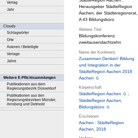
StädteRegion Aachen ;
Verlag
Herausgeber StädteRegion
Jahr
Aachen, der Städteregionsrat,
A 43 Bildungsbüro
Clouds
Weitere Titel
Schlagwörter
Bildungskonferenz
Orte
zweitausendachtzehn
Autoren / Beteiligte
Name der Konferenz
Verlage
Zusammen Denken! Bildung
Jahre
und Integration in der
StädteRegion Aachen 2018
Weitere E-Pflichtsammlungen
Aachen
Publikationen aus dem
Körperschaft
Regierungsbezirk Düsseldorf
StädteRegion Aachen
;
Publikationen aus den
Regierungsbezirken Münster,
StädteRegion Aachen,
Arnsberg und Detmold
Bildungsbüro
Erschienen
Aachen
:
StädteRegion
Aachen
,
2018