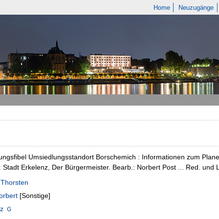
Home
Neuzugänge
ungsfibel Umsiedlungsstandort Borschemich : Informationen zum Plan
.: Stadt Erkelenz, Der Bürgermeister. Bearb.: Norbert Post ... Red. und 
 Thorsten
orbert
[Sonstige]
nz