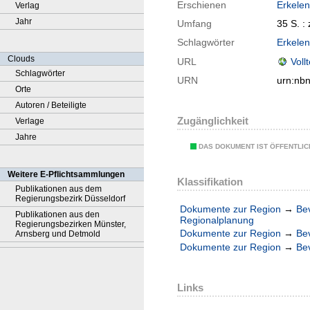
Erschienen
Erkele
Verlag
Jahr
Umfang
35 S. : z
Schlagwörter
Erkele
Clouds
URL
Voll
Schlagwörter
URN
urn:nb
Orte
Autoren / Beteiligte
Zugänglichkeit
Verlage
Jahre
DAS DOKUMENT IST ÖFFENTLI
Weitere E-Pflichtsammlungen
Klassifikation
Publikationen aus dem
Regierungsbezirk Düsseldorf
Dokumente zur Region
→
Be
Publikationen aus den
Regionalplanung
Regierungsbezirken Münster,
Dokumente zur Region
→
Be
Arnsberg und Detmold
Dokumente zur Region
→
Be
Links