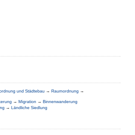
rdnung und Städtebau
→
Raumordnung
→
kerung
→
Migration
→
Binnenwanderung
ung
→
Ländliche Siedlung