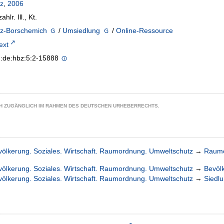
nz
,
2006
ahlr. Ill., Kt.
nz-Borschemich
/
Umsiedlung
/
Online-Ressource
text
n:de:hbz:5:2-15888
CH ZUGÄNGLICH IM RAHMEN DES DEUTSCHEN URHEBERRECHTS.
völkerung. Soziales. Wirtschaft. Raumordnung. Umweltschutz
→
Raumo
völkerung. Soziales. Wirtschaft. Raumordnung. Umweltschutz
→
Bevöl
völkerung. Soziales. Wirtschaft. Raumordnung. Umweltschutz
→
Siedl