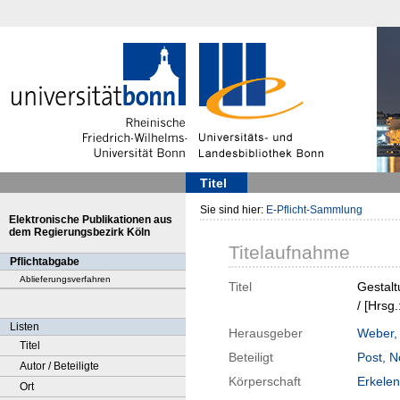
Titel
Sie sind hier:
E-Pflicht-Sammlung
Elektronische Publikationen aus
dem Regierungsbezirk Köln
Titelaufnahme
Pflichtabgabe
Ablieferungsverfahren
Titel
Gestalt
/ [Hrsg
Listen
Herausgeber
Weber,
Titel
Beteiligt
Post, N
Autor / Beteiligte
Körperschaft
Erkele
Ort