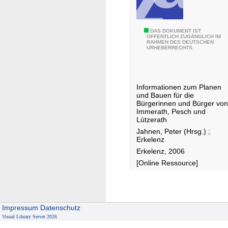
m
s
G
DAS DOKUMENT IST
i
ÖFFENTLICH ZUGÄNGLICH IM
RAHMEN DES DEUTSCHEN
e
e
URHEBERRECHTS.
s
d
t
l
a
u
Informationen zum Planen
l
n
und Bauen für die
t
g
Bürgerinnen und Bürger von
Immerath, Pesch und
u
s
Lützerath
n
s
Jahnen, Peter (Hrsg.)
;
g
t
Erkelenz
s
a
Erkelenz, 2006
f
n
[Online Ressource]
i
d
b
o
e
r
l
Impressum
Datenschutz
t
Visual Library Server 2026
U
B