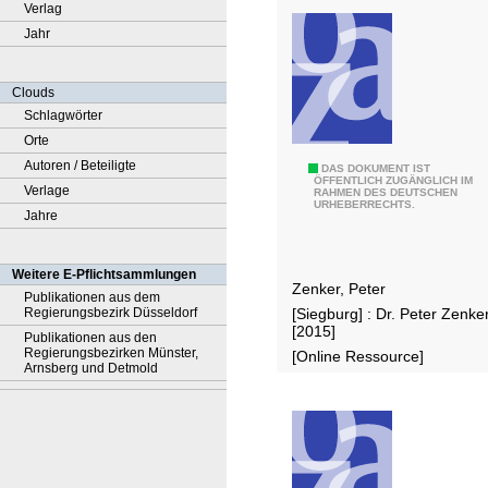
Verlag
Jahr
Clouds
Schlagwörter
Orte
Autoren / Beteiligte
D
DAS DOKUMENT IST
ÖFFENTLICH ZUGÄNGLICH IM
Verlage
RAHMEN DES DEUTSCHEN
a
URHEBERRECHTS.
Jahre
s
F
l
Weitere E-Pflichtsammlungen
Zenker, Peter
ü
Publikationen aus dem
Regierungsbezirk Düsseldorf
[Siegburg] : Dr. Peter Zenker
c
[2015]
Publikationen aus den
h
Regierungsbezirken Münster,
[Online Ressource]
Arnsberg und Detmold
t
l
i
n
g