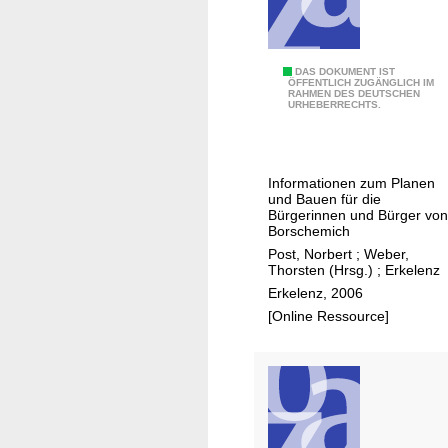
s
l
a
G
DAS DOKUMENT IST
g
ÖFFENTLICH ZUGÄNGLICH IM
RAHMEN DES DEUTSCHEN
e
e
URHEBERRECHTS.
s
r
t
i
a
n
Informationen zum Planen
l
N
und Bauen für die
t
Bürgerinnen und Bürger von
e
Borschemich
u
u
Post, Norbert
;
Weber,
n
r
Thorsten (Hrsg.)
;
Erkelenz
g
a
Erkelenz, 2006
s
t
[Online Ressource]
f
h
i
b
e
l
U