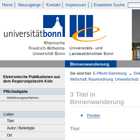
Home
Neuzugänge
Kontakt
Impressum
Erweiterte Suche
Binnenwanderung
Sie sind hier:
E-Pflicht-Sammlung
→
Dok
Elektronische Publikationen aus
Wirtschaft. Raumordnung. Umweltschutz
dem Regierungsbezirk Köln
Pflichtabgabe
3
Titel
in
Ablieferungsverfahren
Binnenwanderung
Listen
Pendler
Titel
Titel
Autor / Beteiligte
Ort