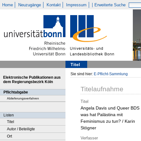
Home
Neuzugänge
Kontakt
Impressum
Erweiterte Suche
Titel
Sie sind hier:
E-Pflicht-Sammlung
Elektronische Publikationen aus
dem Regierungsbezirk Köln
Titelaufnahme
Pflichtabgabe
Ablieferungsverfahren
Titel
Angela Davis und Queer BDS 
was hat Palästina mit
Listen
Feminismus zu tun? / Karin
Titel
Stögner
Autor / Beteiligte
Ort
Verfasser