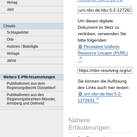
Verlag
Jahr
Um dieses digitale
Clouds
Dokument im Netz zu
Schlagwörter
verlinken, verwenden Sie
Orte
bitte folgenden
Persistent Uniform
Autoren / Beteiligte
Resource Locator (PURL)
Verlage
:
Jahre
Weitere E-Pflichtsammlungen
Sie können die Auflösung
Publikationen aus dem
des Links auch hier testen:
Regierungsbezirk Düsseldorf
urn:nbn:de:hbz:5:2-
Publikationen aus den
Regierungsbezirken Münster,
1272631
Arnsberg und Detmold
Nähere
Erläuterungen