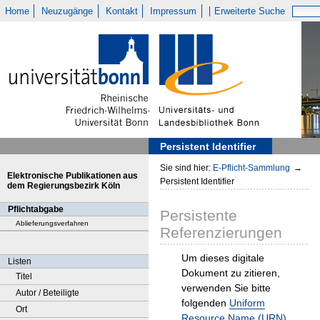
Home
Neuzugänge
Kontakt
Impressum
Erweiterte Suche
Persistent Identifier
Sie sind hier:
E-Pflicht-Sammlung
→
Elektronische Publikationen aus
Persistent Identifier
dem Regierungsbezirk Köln
Pflichtabgabe
Persistente
Ablieferungsverfahren
Referenzierungen
Um dieses digitale
Listen
Dokument zu zitieren,
Titel
verwenden Sie bitte
Autor / Beteiligte
folgenden
Uniform
Ort
Resource Name (URN)