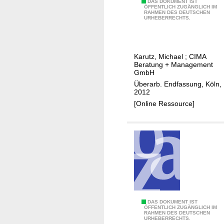
d
E
DAS DOKUMENT IST
ÖFFENTLICH ZUGÄNGLICH IM
Z
RAHMEN DES DEUTSCHEN
i
URHEBERRECHTS.
e
n
n
z
t
e
Karutz, Michael
;
CIMA
r
l
Beratung + Management
e
h
GmbH
n
a
Überarb. Endfassung, Köln,
2012
k
n
[Online Ressource]
o
d
n
e
z
l
e
s
p
k
t
o
d
n
e
z
r
e
E
DAS DOKUMENT IST
ÖFFENTLICH ZUGÄNGLICH IM
S
p
RAHMEN DES DEUTSCHEN
i
URHEBERRECHTS.
t
t