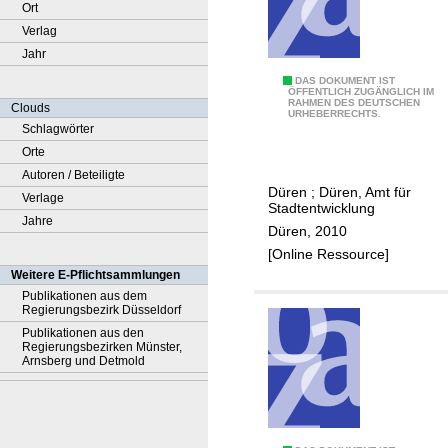
Ort
Verlag
Jahr
E
DAS DOKUMENT IST
ÖFFENTLICH ZUGÄNGLICH IM
RAHMEN DES DEUTSCHEN
i
Clouds
URHEBERRECHTS.
n
Schlagwörter
z
Orte
e
Autoren / Beteiligte
Düren
;
Düren, Amt für
l
Verlage
Stadtentwicklung
h
Jahre
Düren, 2010
a
[Online Ressource]
n
Weitere E-Pflichtsammlungen
d
Publikationen aus dem
Regierungsbezirk Düsseldorf
e
Publikationen aus den
l
Regierungsbezirken Münster,
s
Arnsberg und Detmold
-
u
n