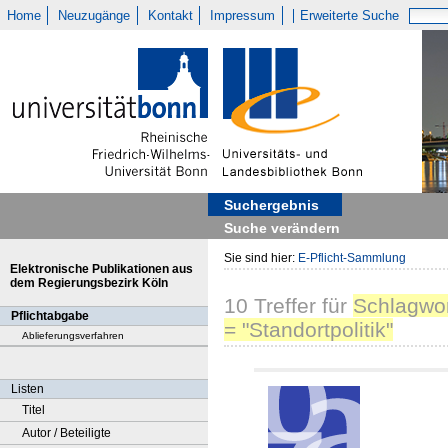
Home
Neuzugänge
Kontakt
Impressum
Erweiterte Suche
Suchergebnis
Suche verändern
Sie sind hier:
E-Pflicht-Sammlung
Elektronische Publikationen aus
dem Regierungsbezirk Köln
10
Treffer
für
Schlagwo
Pflichtabgabe
= "Standortpolitik"
Ablieferungsverfahren
Listen
Titel
Autor / Beteiligte