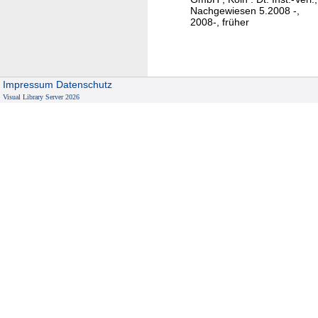
b
Nachgewiesen 5.2008 -,
g
2008-, früher
e
e
l
n
a
s
Impressum
Datenschutz
t
Visual Library Server 2026
u
n
g
d
e
r
U
n
t
e
r
n
e