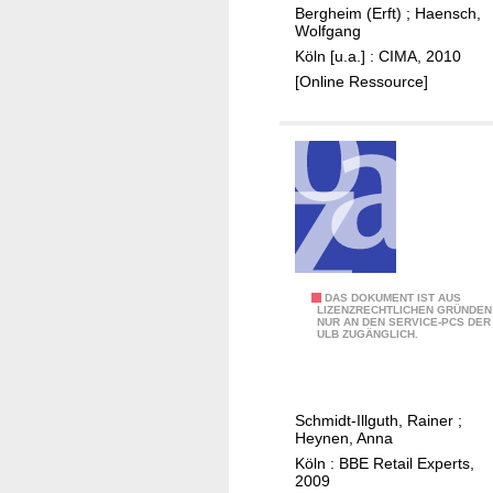
ü
c
Bergheim (Erft)
;
Haensch,
l
r
h
Wolfgang
h
d
e
Köln [u.a.] : CIMA, 2010
a
i
n
[Online Ressource]
n
e
d
S
e
t
l
a
s
d
k
t
o
W
n
i
z
E
DAS DOKUMENT IST AUS
p
LIZENZRECHTLICHEN GRÜNDEN
e
NUR AN DEN SERVICE-PCS DER
i
p
ULB ZUGÄNGLICH.
p
n
e
t
z
r
S
e
f
Schmidt-Illguth, Rainer
;
t
l
ü
Heynen, Anna
a
h
r
Köln : BBE Retail Experts,
d
a
2009
t