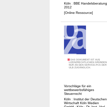
t
Köln : BBE Handelsberatung
e
a
f
2012
n
h
ü
[Online Ressource]
m
r
e
d
i
e
S
t
a
d
D
DAS DOKUMENT IST AUS
t
LIZENZRECHTLICHEN GRÜNDEN
NUR AN DEN SERVICE-PCS DER
i
L
ULB ZUGÄNGLICH.
e
e
S
i
t
c
Vorschläge für ein
e
h
wettbewerbsfähiges
u
Steuerrecht
l
e
Köln : Institut der Deutschen
i
Wirtschaft Köln Medien
r
n
GmbH ; Köln : Dt. Inst.-Verl.,