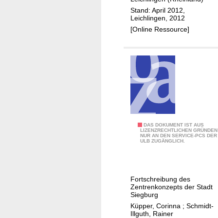
f
g
E
Stand: April 2012,
ü
b
Leichlingen, 2012
i
r
u
[Online Ressource]
n
d
r
z
i
g
e
e
l
S
h
t
a
a
n
d
d
t
e
L
S
DAS DOKUMENT IST AUS
l
LIZENZRECHTLICHEN GRÜNDEN
e
NUR AN DEN SERVICE-PCS DER
t
ULB ZUGÄNGLICH.
s
i
e
k
c
l
o
h
l
n
Fortschreibung des
l
u
Zentrenkonzepts der Stadt
z
i
n
Siegburg
e
n
g
Küpper, Corinna
;
Schmidt-
p
Illguth, Rainer
g
n