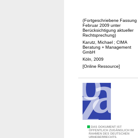
n
a
f
z
d
ü
e
t
r
(Fortgeschriebene Fassung
l
Februar 2009 unter
D
d
h
Berücksichtigung aktueller
ü
i
Rechtsprechung)
a
r
e
Karutz, Michael
;
CIMA
n
e
Beratung + Management
G
d
GmbH
n
e
e
Köln, 2009
m
l
[Online Ressource]
e
s
i
k
n
o
d
n
e
z
N
e
ü
p
m
t
b
E
DAS DOKUMENT IST
f
ÖFFENTLICH ZUGÄNGLICH IM
r
RAHMEN DES DEUTSCHEN
i
ü
URHEBERRECHTS.