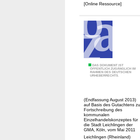
t
n
[Online Ressource]
h
B
d
e
e
r
l
g
s
h
s
e
t
i
a
m
n
K
DAS DOKUMENT IST
d
ÖFFENTLICH ZUGÄNGLICH IM
RAHMEN DES DEUTSCHEN
o
o
URHEBERRECHTS.
m
r
m
t
u
-
(Endfassung August 2013)
n
u
auf Basis des Gutachtens zu
a
Fortschreibung des
n
kommunalen
l
d
Einzelhandelskonzeptes für
e
die Stadt Leichlingen der
Z
GMA, Köln, vom Mai 2011
s
e
Leichlingen (Rheinland)
E