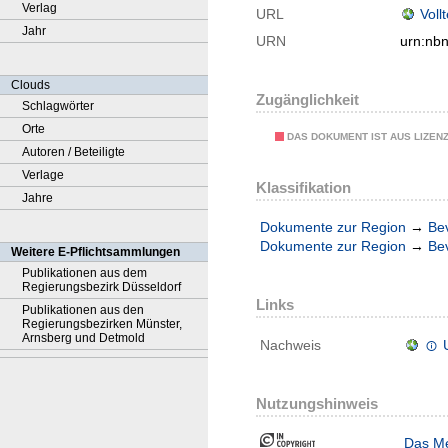
Verlag
URL
Voll
Jahr
URN
urn:nb
Clouds
Zugänglichkeit
Schlagwörter
Orte
DAS DOKUMENT IST AUS LIZEN
Autoren / Beteiligte
Verlage
Klassifikation
Jahre
Dokumente zur Region
→
Be
Dokumente zur Region
→
Be
Weitere E-Pflichtsammlungen
Publikationen aus dem
Regierungsbezirk Düsseldorf
Links
Publikationen aus den
Regierungsbezirken Münster,
Arnsberg und Detmold
Nachweis
Nutzungshinweis
Das Me