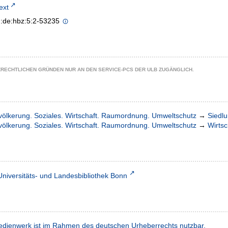
text
n:de:hbz:5:2-53235
ZRECHTLICHEN GRÜNDEN NUR AN DEN SERVICE-PCS DER ULB ZUGÄNGLICH.
völkerung. Soziales. Wirtschaft. Raumordnung. Umweltschutz
→
Siedl
völkerung. Soziales. Wirtschaft. Raumordnung. Umweltschutz
→
Wirtsc
Universitäts- und Landesbibliothek Bonn
dienwerk ist im Rahmen des deutschen Urheberrechts nutzbar.