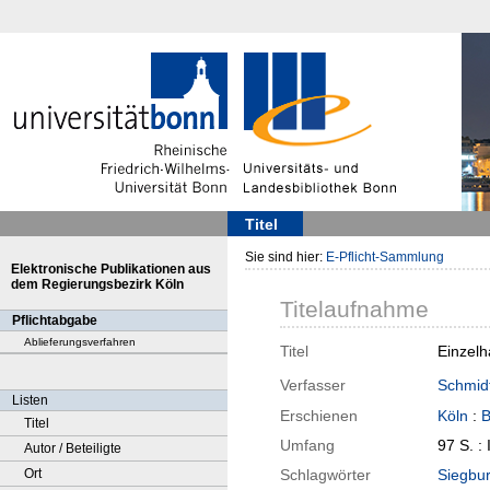
Titel
Sie sind hier:
E-Pflicht-Sammlung
Elektronische Publikationen aus
dem Regierungsbezirk Köln
Titelaufnahme
Pflichtabgabe
Ablieferungsverfahren
Titel
Einzelh
Verfasser
Schmidt
Listen
Erschienen
Köln
:
B
Titel
Umfang
97 S. : 
Autor / Beteiligte
Ort
Schlagwörter
Siegbu