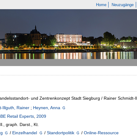
Home
Neuzugänge
andelsstandort- und Zentrenkonzept Stadt Siegburg / Rainer Schmidt-I
-Illguth, Rainer
;
Heynen, Anna
BE Retail Experts
,
2009
Ill., graph. Darst., Kt.
rg
/
Einzelhandel
/
Standortpolitik
/
Online-Ressource