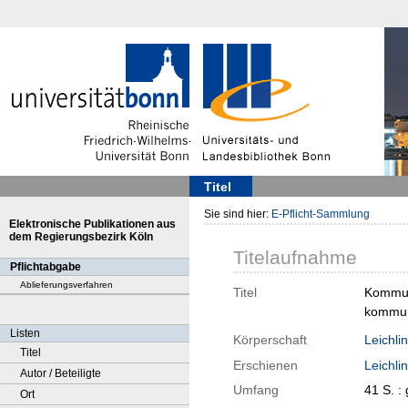
Titel
Sie sind hier:
E-Pflicht-Sammlung
Elektronische Publikationen aus
dem Regierungsbezirk Köln
Titelaufnahme
Pflichtabgabe
Ablieferungsverfahren
Titel
Kommuna
kommuna
Listen
Körperschaft
Leichli
Titel
Erschienen
Leichli
Autor / Beteiligte
Umfang
41 S. : 
Ort