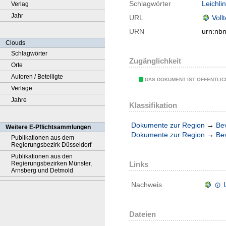
Schlagwörter
Leichli
Verlag
Jahr
URL
Voll
URN
urn:nb
Clouds
Schlagwörter
Zugänglichkeit
Orte
Autoren / Beteiligte
DAS DOKUMENT IST ÖFFENTLI
Verlage
Jahre
Klassifikation
Dokumente zur Region
→
Be
Weitere E-Pflichtsammlungen
Dokumente zur Region
→
Be
Publikationen aus dem
Regierungsbezirk Düsseldorf
Publikationen aus den
Regierungsbezirken Münster,
Links
Arnsberg und Detmold
Nachweis
Dateien