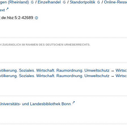
ngen (Rheinland)
/
Einzelhandel
/
Standortpolitik
/
Online-Ress
text
n:de:hbz:5:2-42689
CH ZUGÄNGLICH IM RAHMEN DES DEUTSCHEN URHEBERRECHTS.
völkerung. Soziales. Wirtschaft. Raumordnung. Umweltschutz
→
Wirtsc
völkerung. Soziales. Wirtschaft. Raumordnung. Umweltschutz
→
Wirtsc
Universitäts- und Landesbibliothek Bonn