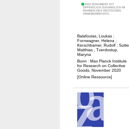
n
r
D
DAS DOKUMENT IST
t
a
ÖFFENTLICH ZUGÄNGLICH IM
RAHMEN DES DEUTSCHEN
i
y
g
URHEBERRECHTS.
a
a
e
g
n
i
n
d
n
Balafoutas, Loukas
;
o
i
c
Fornwagner, Helena
;
s
Kerschbamer, Rudolf
;
Sutte
n
r
Matthias
;
Tverdostup,
t
s
e
Maryna
i
u
d
Bonn : Max Planck Institute
c
r
for Research on Collective
e
Goods, November 2020
u
a
n
[Online Ressource]
n
n
c
c
c
e
e
e
g
r
c
o
t
o
o
a
v
d
i
e
s
n
r
m