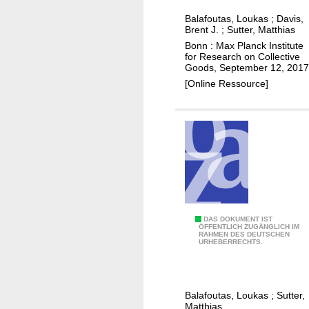
g
r
n
u
Balafoutas, Loukas
;
Davis,
k
c
Brent J.
;
Sutter, Matthias
i
e
e
Bonn : Max Planck Institute
t
t
r
for Research on Collective
y
Goods, September 12, 2017
s
t
i
[Online Ressource]
a
n
i
t
n
o
t
u
y
r
a
n
n
a
d
m
a
H
DAS DOKUMENT IST
e
ÖFFENTLICH ZUGÄNGLICH IM
m
RAHMEN DES DEUTSCHEN
o
n
URHEBERRECHTS.
b
w
t
i
u
s
g
n
a
u
Balafoutas, Loukas
;
Sutter,
c
f
Matthias