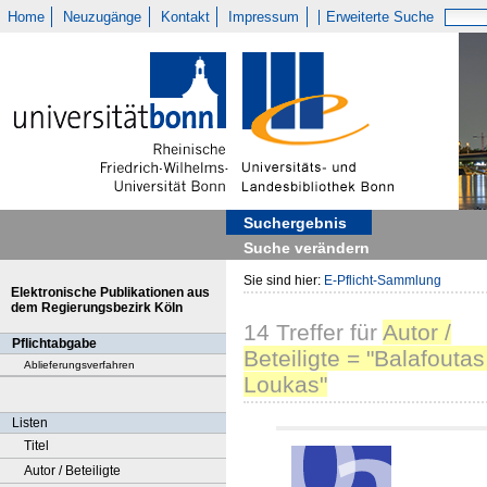
Home
Neuzugänge
Kontakt
Impressum
Erweiterte Suche
Suchergebnis
Suche verändern
Sie sind hier:
E-Pflicht-Sammlung
Elektronische Publikationen aus
dem Regierungsbezirk Köln
14
Treffer
für
Autor /
Pflichtabgabe
Beteiligte = "Balafoutas
Ablieferungsverfahren
Loukas"
Listen
Titel
Autor / Beteiligte