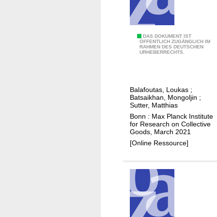
o
f
e
n
C
DAS DOKUMENT IST
ÖFFENTLICH ZUGÄNGLICH IM
t
RAHMEN DES DEUTSCHEN
o
URHEBERRECHTS.
r
m
e
p
p
e
Balafoutas, Loukas
;
r
t
Batsaikhan, Mongoljin
;
e
i
Sutter, Matthias
n
t
Bonn : Max Planck Institute
for Research on Collective
e
i
Goods, March 2021
u
v
[Online Ressource]
r
e
s
n
a
e
n
s
d
s
s
o
a
f