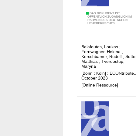
l
e
a
n
D
DAS DOKUMENT IST
ÖFFENTLICH ZUGÄNGLICH IM
r
t
RAHMEN DES DEUTSCHEN
i
URHEBERRECHTS.
i
r
a
e
e
g
d
p
n
w
Balafoutas, Loukas
;
r
o
Fornwagner, Helena
;
o
e
s
Kerschbamer, Rudolf
;
Sutte
r
Matthias
;
Tverdostup,
n
t
Maryna
k
e
i
[Bonn ; Köln] : ECONtribute,
e
u
c
October 2023
r
r
u
[Online Ressource]
s
s
n
a
c
n
e
d
r
s
t
a
a
l
i