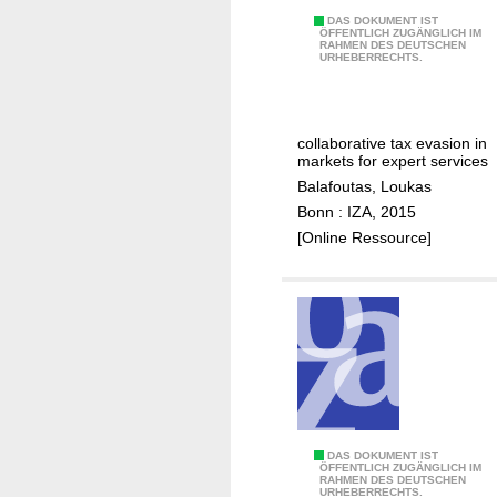
r
t
g
T
DAS DOKUMENT IST
k
y
ÖFFENTLICH ZUGÄNGLICH IM
e
RAHMEN DES DEUTSCHEN
h
e
URHEBERRECHTS.
a
i
e
t
n
n
h
s
d
c
i
i
collaborative tax evasion in
r
d
markets for expert services
n
e
d
Balafoutas, Loukas
s
d
e
Bonn : IZA, 2015
u
e
n
[Online Ressource]
r
n
c
a
c
o
n
e
s
c
g
t
e
o
s
c
o
o
o
d
f
v
s
t
e
m
a
H
DAS DOKUMENT IST
r
ÖFFENTLICH ZUGÄNGLICH IM
a
x
RAHMEN DES DEUTSCHEN
o
URHEBERRECHTS.