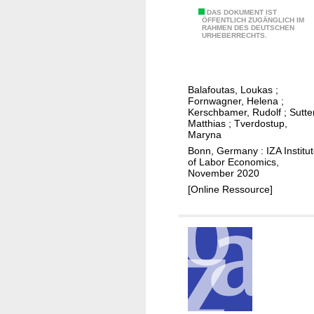
a
t
g
D
DAS DOKUMENT IST
r
y
ÖFFENTLICH ZUGÄNGLICH IM
e
RAHMEN DES DEUTSCHEN
i
k
URHEBERRECHTS.
a
i
a
e
n
n
g
t
d
c
n
s
i
Balafoutas, Loukas
;
r
o
Fornwagner, Helena
;
n
e
s
Kerschbamer, Rudolf
;
Sutte
s
Matthias
;
Tverdostup,
d
t
u
Maryna
e
i
r
Bonn, Germany : IZA Institu
n
c
of Labor Economics,
a
November 2020
c
u
n
[Online Ressource]
e
n
c
g
c
e
o
e
c
o
r
o
d
t
v
s
a
e
m
i
r
a
n
a