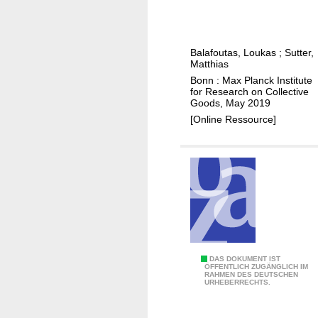
a
r
e
w
g
k
v
u
e
e
a
n
i
Balafoutas, Loukas
;
Sutter,
t
s
c
n
Matthias
s
i
e
c
Bonn : Max Planck Institute
o
r
for Research on Collective
r
Goods, May 2019
n
t
e
[Online Ressource]
a
d
i
e
n
n
t
c
y
e
a
g
n
o
d
o
a
d
H
DAS DOKUMENT IST
ÖFFENTLICH ZUGÄNGLICH IM
m
s
RAHMEN DES DEUTSCHEN
o
URHEBERRECHTS.
b
m
w
i
a
u