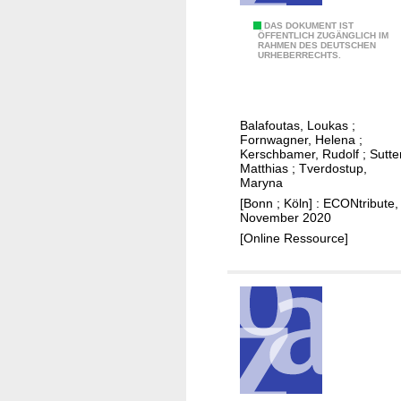
a
n
D
DAS DOKUMENT IST
r
t
ÖFFENTLICH ZUGÄNGLICH IM
RAHMEN DES DEUTSCHEN
i
i
y
URHEBERRECHTS.
a
e
a
g
d
n
n
w
d
Balafoutas, Loukas
;
o
o
i
Fornwagner, Helena
;
s
r
Kerschbamer, Rudolf
;
Sutte
n
Matthias
;
Tverdostup,
t
k
s
Maryna
i
e
u
[Bonn ; Köln] : ECONtribute,
c
r
r
November 2020
u
s
a
[Online Ressource]
n
n
c
c
e
e
r
c
t
o
a
v
i
e