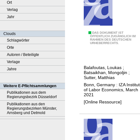
Ort
Verlag
Jahr
C
DAS DOKUMENT IST
Clouds
ÖFFENTLICH ZUGÄNGLICH IM
RAHMEN DES DEUTSCHEN
Schlagwörter
o
URHEBERRECHTS.
Orte
m
Autoren / Beteiligte
p
Verlage
e
Balafoutas, Loukas
;
Jahre
t
Batsaikhan, Mongoljin
;
i
Sutter, Matthias
t
Bonn, Germany : IZA Institu
Weitere E-Pflichtsammlungen
of Labor Economics, March
i
Publikationen aus dem
2021
Regierungsbezirk Düsseldorf
v
[Online Ressource]
Publikationen aus den
e
Regierungsbezirken Münster,
n
Arnsberg und Detmold
e
s
s