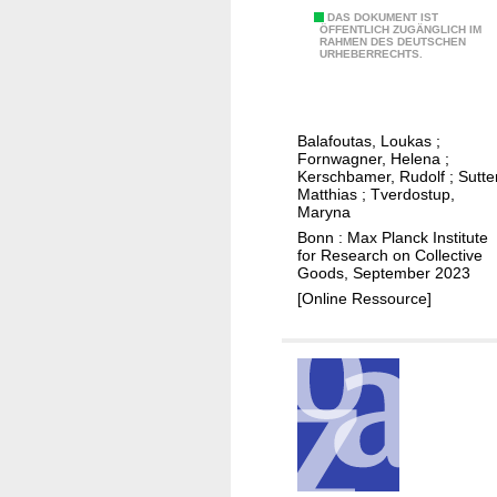
t
a
a
D
DAS DOKUMENT IST
y
ÖFFENTLICH ZUGÄNGLICH IM
g
r
RAHMEN DES DEUTSCHEN
i
URHEBERRECHTS.
a
e
k
a
n
i
e
g
d
n
t
n
i
c
Balafoutas, Loukas
;
s
o
Fornwagner, Helena
;
n
r
s
Kerschbamer, Rudolf
;
Sutte
s
e
Matthias
;
Tverdostup,
t
u
Maryna
d
i
r
Bonn : Max Planck Institute
e
c
for Research on Collective
a
n
Goods, September 2023
u
n
c
[Online Ressource]
n
c
e
c
e
g
e
c
o
r
o
o
t
v
d
a
e
s
i
r
m
n
a