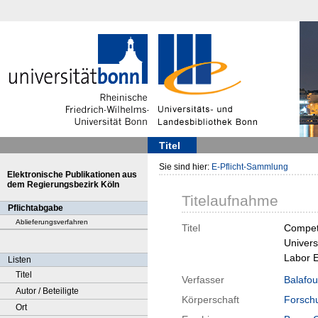
Titel
Sie sind hier:
E-Pflicht-Sammlung
Elektronische Publikationen aus
dem Regierungsbezirk Köln
Titelaufnahme
Pflichtabgabe
Ablieferungsverfahren
Titel
Competi
Univers
Labor 
Listen
Titel
Verfasser
Balafou
Autor / Beteiligte
Körperschaft
Forschu
Ort