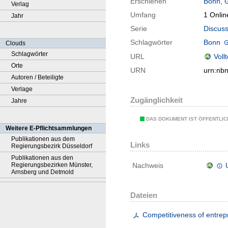
Erschienen
Bonn, 
Verlag
Umfang
1 Onlin
Jahr
Serie
Discuss
Schlagwörter
Bonn
Clouds
Schlagwörter
URL
Voll
Orte
URN
urn:nb
Autoren / Beteiligte
Verlage
Zugänglichkeit
Jahre
DAS DOKUMENT IST ÖFFENTLI
Weitere E-Pflichtsammlungen
Publikationen aus dem
Links
Regierungsbezirk Düsseldorf
Publikationen aus den
Regierungsbezirken Münster,
Nachweis
Arnsberg und Detmold
Dateien
Competitiveness of entrep