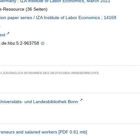
Germany
:
IZA Institute of Labor Economics
,
March 2021
e-Ressource (36 Seiten)
ion paper series / IZA Institute of Labor Economics ; 14169
text
n:de:hbz:5:2-963758
CH ZUGÄNGLICH IM RAHMEN DES DEUTSCHEN URHEBERRECHTS.
Universitäts- und Landesbibliothek Bonn
reneurs and salaried workers
[
PDF
0.61 mb
]