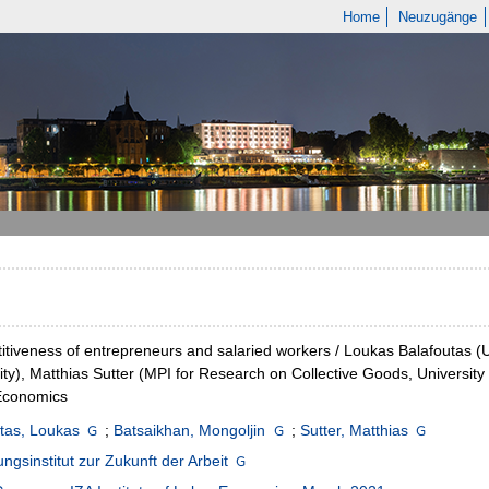
Home
Neuzugänge
tiveness of entrepreneurs and salaried workers / Loukas Balafoutas (U
ity), Matthias Sutter (MPI for Research on Collective Goods, University o
Economics
tas, Loukas
;
Batsaikhan, Mongoljin
;
Sutter, Matthias
ngsinstitut zur Zukunft der Arbeit