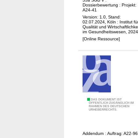
a
Dossierbewertung : Projekt:
z
A24-41
r
i
Version: 1.0, Stand:
a
n
02.07.2024, Köln : Institut fü
t
Qualität und Wirtschaftlichke
o
im Gesundheitswesen, 2024
i
m
[Online Ressource]
d
)
(
O
s
t
e
o
p
o
A
DAS DOKUMENT IST
r
ÖFFENTLICH ZUGÄNGLICH IM
RAHMEN DES DEUTSCHEN
b
URHEBERRECHTS.
o
e
s
m
e
a
)
Addendum : Auftrag: A22-96
c