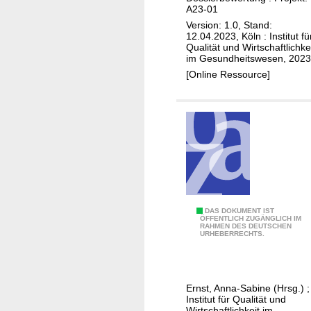
e
A23-01
L
t
Version: 1.0, Stand:
u
r
12.04.2023, Köln : Institut fü
t
a
Qualität und Wirtschaftlichke
im Gesundheitswesen, 2023
e
x
[Online Ressource]
t
e
i
t
u
a
m
n
v
(
i
P
p
r
i
o
v
s
2
DAS DOKUMENT IST
o
ÖFFENTLICH ZUGÄNGLICH IM
t
RAHMEN DES DEUTSCHEN
0
URHEBERRECHTS.
t
a
0
i
t
4
d
a
-
t
k
Ernst, Anna-Sabine (Hrsg.)
;
2
Institut für Qualität und
e
a
0
Wirtschaftlichkeit im