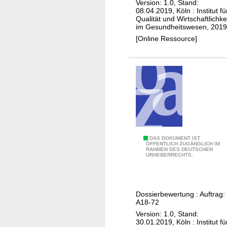
3
Version: 1.0, Stand:
z
v
b
n
08.04.2019, Köln : Institut fü
5
e
a
Qualität und Wirtschaftlichke
(
g
a
im Gesundheitswesen, 2019
n
n
M
)
S
[Online Ressource]
b
t
a
G
e
e
m
B
w
T
m
V
e
h
a
r
e
k
t
r
a
u
a
r
n
p
z
g
i
i
A
DAS DOKUMENT IST
g
ÖFFENTLICH ZUGÄNGLICH IM
e
n
RAHMEN DES DEUTSCHEN
b
e
URHEBERRECHTS.
)
o
e
m
m
m
ä
;
a
ß
Dossierbewertung : Auftrag:
K
c
§
A18-72
o
i
3
Version: 1.0, Stand:
m
c
30.01.2019, Köln : Institut fü
5