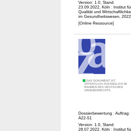
Version: 1.0, Stand:
i
23.09.2022, Köln : Institut fü
c
Qualität und Wirtschaftlichke
im Gesundheitswesen, 2022
l
[Online Ressource]
i
b
(
M
a
m
m
a
k
A
DAS DOKUMENT IST
ÖFFENTLICH ZUGÄNGLICH IM
a
RAHMEN DES DEUTSCHEN
b
URHEBERRECHTS.
r
e
z
m
i
a
n
Dossierbewertung : Auftrag:
c
A22-51
o
i
Version: 1.0, Stand:
m
c
28.07.2022, Köln : Institut fü