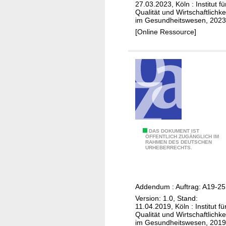
o
i
27.03.2023, Köln : Institut fü
a
m
Qualität und Wirtschaftlichke
b
im Gesundheitswesen, 2023
t
b
(
[Online Ressource]
a
i
M
s
n
a
e
a
m
h
t
m
e
i
a
m
o
k
m
n
a
e
m
r
r
i
z
A
DAS DOKUMENT IST
)
ÖFFENTLICH ZUGÄNGLICH IM
t
i
RAHMEN DES DEUTSCHEN
b
-
URHEBERRECHTS.
e
n
e
A
i
o
m
d
n
m
a
d
e
Addendum : Auftrag: A19-25
;
c
e
m
Version: 1.0, Stand:
K
i
n
11.04.2019, Köln : Institut fü
A
o
c
Qualität und Wirtschaftlichke
d
r
m
im Gesundheitswesen, 2019