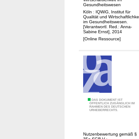
t
r
Gesundheitswesen
1
r
z
Köln : IQWiG, Institut für
4
a
Qualität und Wirtschaftlichke
i
-
im Gesundheitswesen.
x
n
[Verantwortl. Red.: Anna-
Z
e
Sabine Ernst], 2014
o
e
t
[Online Ressource]
m
h
a
)
n
n
J
(
a
P
h
r
r
o
e
s
I
t
Q
A
DAS DOKUMENT IST
a
ÖFFENTLICH ZUGÄNGLICH IM
W
RAHMEN DES DEUTSCHEN
b
t
URHEBERRECHTS.
i
a
a
G
l
k
o
a
Nutzenbewertung gemäß §
p
r
35a SGB V :