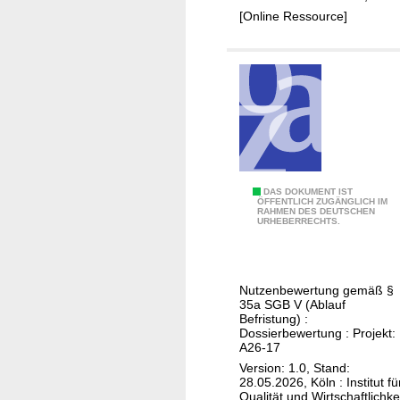
d
i
A
[Online Ressource]
j
b
d
u
(
d
v
M
e
a
a
n
n
m
d
t
m
u
e
a
m
T
k
z
h
a
A
DAS DOKUMENT IST
u
ÖFFENTLICH ZUGÄNGLICH IM
e
r
RAHMEN DES DEUTSCHEN
b
m
URHEBERRECHTS.
r
z
e
A
a
i
m
u
p
n
a
f
i
Nutzenbewertung gemäß §
o
c
t
35a SGB V (Ablauf
e
m
i
Befristung) :
r
)
Dossierbewertung : Projekt:
;
c
a
A26-17
-
a
l
g
Version: 1.0, Stand:
N
d
i
28.05.2026, Köln : Institut fü
A
u
j
Qualität und Wirtschaftlichke