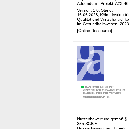
)
Addendum : Projekt: A23-46
L
Version: 1.0, Stand:
16.06.2023, Köln : Institut fü
u
Qualität und Wirtschaftlichke
t
im Gesundheitswesen, 2023
e
[Online Ressource]
t
i
u
m
v
i
p
i
(
DAS DOKUMENT IST
v
ÖFFENTLICH ZUGÄNGLICH IM
RAHMEN DES DEUTSCHEN
1
o
URHEBERRECHTS.
7
t
7
i
L
d
Nutzenbewertung gemäß §
u
t
35a SGB V :
)
Dossierbewertung : Projekt: