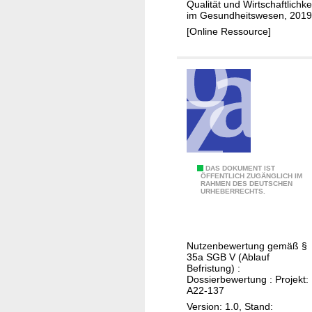
b
Qualität und Wirtschaftlichke
l
a
im Gesundheitswesen, 2019
i
i
S
[Online Ressource]
n
b
G
a
(
B
t
M
V
i
a
o
m
n
m
m
a
i
k
t
a
A
DAS DOKUMENT IST
ÖFFENTLICH ZUGÄNGLICH IM
e
r
RAHMEN DES DEUTSCHEN
b
URHEBERRECHTS.
i
z
e
n
i
m
e
n
a
m
Nutzenbewertung gemäß §
o
c
35a SGB V (Ablauf
A
m
i
Befristung) :
r
Dossierbewertung : Projekt:
;
c
A22-137
o
K
l
Version: 1.0, Stand:
m