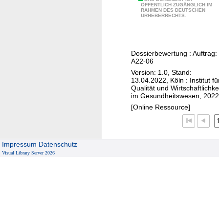
§
A
e
ÖFFENTLICH ZUGÄNGLICH IM
c
3
RAHMEN DES DEUTSCHEN
b
n
URHEBERRECHTS.
h
5
r
d
e
a
o
l
D
S
c
i
e
Dossierbewertung : Auftrag:
G
i
c
A22-06
r
B
t
h
Version: 1.0, Stand:
m
V
i
e
13.04.2022, Köln : Institut fü
a
Qualität und Wirtschaftlichke
n
n
im Gesundheitswesen, 2022
t
i
≥
[Online Ressource]
i
b
1
t
(
2
i
a
J
s
Impressum
Datenschutz
t
a
)
Visual Library Server 2026
o
h
-
p
r
A
i
e
d
s
)
d
c
e
h