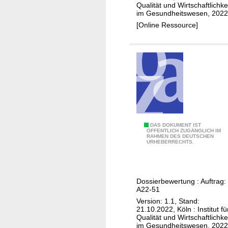
;
Qualität und Wirtschaftlichke
l
im Gesundheitswesen, 2022
a
i
[Online Ressource]
d
b
j
(
u
M
v
a
a
m
n
m
t
a
e
k
T
a
A
DAS DOKUMENT IST
h
ÖFFENTLICH ZUGÄNGLICH IM
r
RAHMEN DES DEUTSCHEN
b
e
URHEBERRECHTS.
z
e
r
i
m
a
n
a
p
Dossierbewertung : Auftrag:
o
c
i
A22-51
m
i
e
Version: 1.1, Stand:
;
c
21.10.2022, Köln : Institut fü
)
Qualität und Wirtschaftlichke
a
l
-
im Gesundheitswesen, 2022