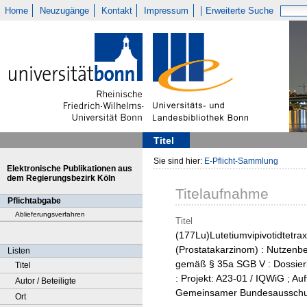
Home
Neuzugänge
Kontakt
Impressum
Erweiterte Suche
Titel
Sie sind hier:
E-Pflicht-Sammlung
Elektronische Publikationen aus
dem Regierungsbezirk Köln
Titelaufnahme
Pflichtabgabe
Ablieferungsverfahren
Titel
(177Lu)Lutetiumvipivotidtetra
(Prostatakarzinom) : Nutzenb
Listen
gemäß § 35a SGB V : Dossie
Titel
: Projekt: A23-01 / IQWiG ; Au
Autor / Beteiligte
Gemeinsamer Bundesaussch
Ort