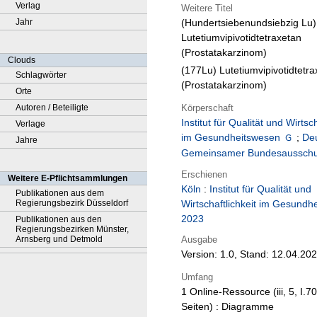
Verlag
Weitere Titel
Jahr
(Hundertsiebenundsiebzig Lu)
Lutetiumvipivotidtetraxetan
(Prostatakarzinom)
Clouds
(177Lu) Lutetiumvipivotidtetra
Schlagwörter
(Prostatakarzinom)
Orte
Körperschaft
Autoren / Beteiligte
Institut für Qualität und Wirtsch
Verlage
im Gesundheitswesen
;
De
Jahre
Gemeinsamer Bundesaussch
Erschienen
Weitere E-Pflichtsammlungen
Köln
:
Institut für Qualität und
Publikationen aus dem
Regierungsbezirk Düsseldorf
Wirtschaftlichkeit im Gesundh
2023
Publikationen aus den
Regierungsbezirken Münster,
Ausgabe
Arnsberg und Detmold
Version: 1.0, Stand: 12.04.20
Umfang
1 Online-Ressource (iii, 5, I.70
Seiten) : Diagramme