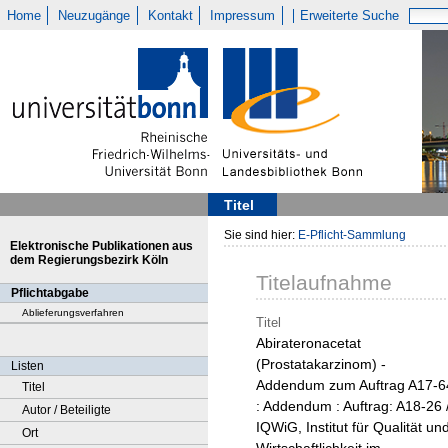
Home
Neuzugänge
Kontakt
Impressum
Erweiterte Suche
Titel
Sie sind hier:
E-Pflicht-Sammlung
Elektronische Publikationen aus
dem Regierungsbezirk Köln
Titelaufnahme
Pflichtabgabe
Ablieferungsverfahren
Titel
Abirateronacetat
(Prostatakarzinom) -
Listen
Addendum zum Auftrag A17-6
Titel
: Addendum : Auftrag: A18-26 
Autor / Beteiligte
IQWiG, Institut für Qualität un
Ort