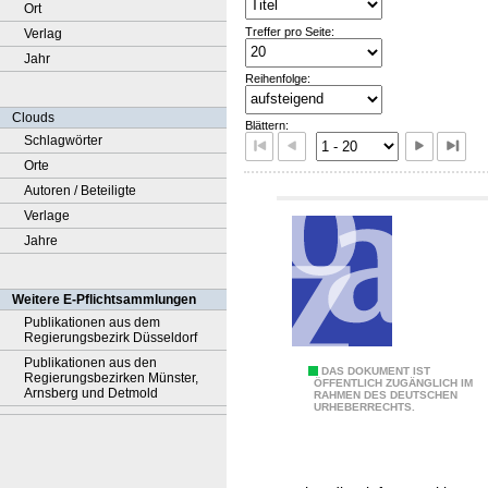
Ort
Treffer pro Seite:
Verlag
Jahr
Reihenfolge:
Clouds
Blättern:
Schlagwörter
Orte
Autoren / Beteiligte
Verlage
Jahre
Weitere E-Pflichtsammlungen
Publikationen aus dem
Regierungsbezirk Düsseldorf
Publikationen aus den
A
DAS DOKUMENT IST
Regierungsbezirken Münster,
ÖFFENTLICH ZUGÄNGLICH IM
Arnsberg und Detmold
RAHMEN DES DEUTSCHEN
c
URHEBERRECHTS.
c
e
l