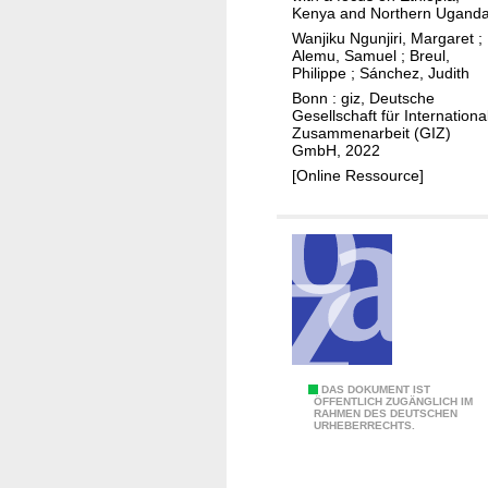
e
s
Kenya and Northern Ugand
n
t
Wanjiku Ngunjiri, Margaret
;
e
o
Alemu, Samuel
;
Breul,
Philippe
;
Sánchez, Judith
u
e
Bonn : giz, Deutsche
r
n
Gesellschaft für Internationa
s
e
Zusammenarbeit (GIZ)
GmbH, 2022
r
[Online Ressource]
g
y
f
o
r
l
i
v
e
A
DAS DOKUMENT IST
l
ÖFFENTLICH ZUGÄNGLICH IM
RAHMEN DES DEUTSCHEN
c
URHEBERRECHTS.
i
c
h
e
o