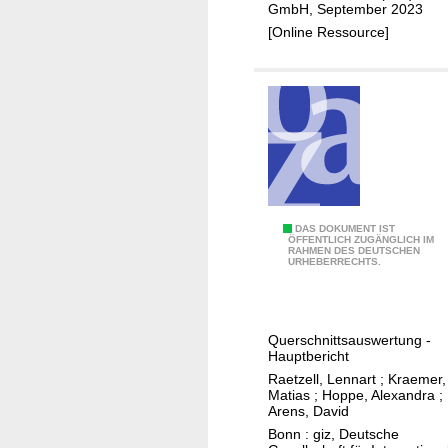
n
s
GmbH, September 2023
f
k
[Online Ressource]
o
s
r
m
e
l
A
DAS DOKUMENT IST
ÖFFENTLICH ZUGÄNGLICH IM
RAHMEN DES DEUTSCHEN
u
URHEBERRECHTS.
s
w
e
Querschnittsauswertung -
r
Hauptbericht
t
Raetzell, Lennart
;
Kraemer,
u
Matias
;
Hoppe, Alexandra
;
Arens, David
n
Bonn : giz, Deutsche
g