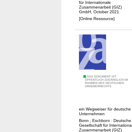
w
p
für Internationale
o
Zusammenarbeit (GIZ)
a
h
GmbH, October 2021
f
l
o
[Online Ressource]
c
l
n
l
s
e
i
i
d
m
n
a
a
K
n
t
w
s
e
a
l
-
Z
e
r
u
s
Ä
DAS DOKUMENT IST
e
ÖFFENTLICH ZUGÄNGLICH IM
l
e
RAHMEN DES DEUTSCHEN
t
URHEBERRECHTS.
l
u
c
h
a
-
t
i
t
N
e
o
e
a
ein Wegweiser für deutsche
u
p
Unternehmen
d
t
r
i
Bonn ; Eschborn : Deutsche
r
a
i
e
Gesellschaft für Internationa
i
l
Zusammenarbeit (GIZ)
n