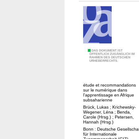
o
e
c
u
m
e
n
t
a
A
DAS DOKUMENT IST
ÖFFENTLICH ZUGÄNGLICH IM
t
RAHMEN DES DEUTSCHEN
p
URHEBERRECHTS.
i
p
o
r
n
e
étude et recommandations
o
n
sur le numérique dans
f
d
l'apprentissage en Afrique
subsaharienne
e
r
Brück, Lukas
;
Krichewsky-
x
e
Wegener, Léna
;
Benda,
p
e
Carole (Hrsg.)
;
Petersen,
e
Hannah (Hrsg.)
t
r
Bonn : Deutsche Gesellscha
t
für Internationale
i
r
Zusammenarbeit (GIZ)