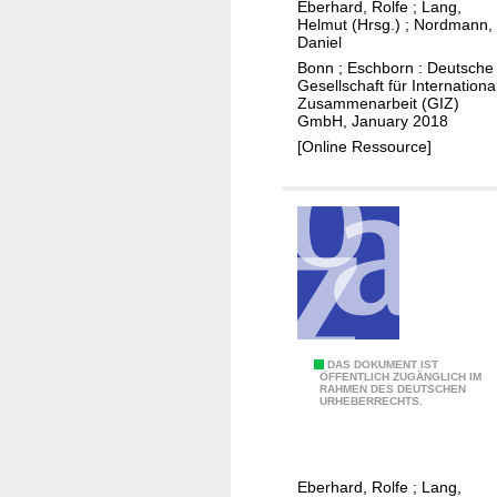
t
Eberhard, Rolfe
;
Lang,
s
i
Helmut (Hrsg.)
;
Nordmann,
t
t
Daniel
n
i
o
Bonn ; Eschborn : Deutsche
d
n
Gesellschaft für Internationa
w
i
Zusammenarbeit (GIZ)
g
a
s
GmbH, January 2018
s
t
p
[Online Ressource]
e
l
r
a
a
c
n
e
d
m
s
e
a
n
n
t
2
DAS DOKUMENT IST
i
s
ÖFFENTLICH ZUGÄNGLICH IM
RAHMEN DES DEUTSCHEN
:
t
e
URHEBERRECHTS.
A
a
t
w
t
t
a
i
i
Eberhard, Rolfe
;
Lang,