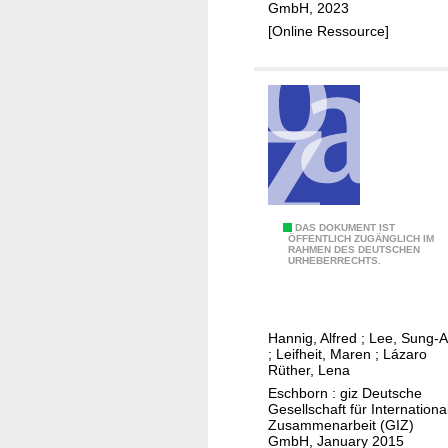
a
GmbH, 2023
r
v
n
[Online Ressource]
e
e
d
c
s
i
i
t
t
r
m
s
c
e
p
u
n
a
l
t
r
a
s
t
r
,
n
T
DAS DOKUMENT IST
i
ÖFFENTLICH ZUGÄNGLICH IM
k
e
RAHMEN DES DEUTSCHEN
h
URHEBERRECHTS.
t
e
r
e
y
y
s
A
i
f
b
F
n
i
Hannig, Alfred
;
Lee, Sung-
a
I
;
Leifheit, Maren
;
Lázaro
t
n
s
a
Rüther, Lena
h
d
e
p
Eschborn : giz Deutsche
e
i
Gesellschaft für Internationa
d
p
f
Zusammenarbeit (GIZ)
n
o
r
GmbH, January 2015