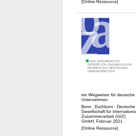
i
i
[Online Ressource]
d
a
n
s
t
A
e
i
f
c
v
r
u
e
i
r
c
i
a
t
y
A
DAS DOKUMENT IST
ÖFFENTLICH ZUGÄNGLICH IM
,
RAHMEN DES DEUTSCHEN
l
URHEBERRECHTS.
c
g
l
e
i
r
m
ein Wegweiser für deutsche
i
Unternehmen
a
e
Bonn ; Eschborn : Deutsche
t
n
Gesellschaft für Internationa
e
Zusammenarbeit (GIZ)
GmbH, Februar 2021
a
[Online Ressource]
d