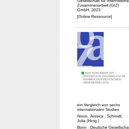
Gesellschaft für Internationa
d
Zusammenarbeit (GIZ)
GmbH, 2023
e
[Online Ressource]
r
d
u
r
c
h
s
c
h
A
DAS DOKUMENT IST
n
ÖFFENTLICH ZUGÄNGLICH IM
RAHMEN DES DEUTSCHEN
u
URHEBERRECHTS.
i
s
t
w
t
i
l
ein Vergleich von sechs
r
internationalen Studien
i
k
Nixon, Jessica
;
Schmidt,
c
u
Julia (Hrsg.)
h
n
Bonn : Deutsche Gesellscha