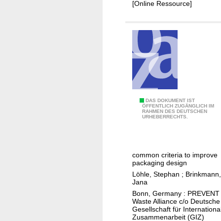
o
[Online Ressource]
e
a
f
l
s
o
e
p
c
m
t
e
o
n
r
t
r
c
A
DAS DOKUMENT IST
e
ÖFFENTLICH ZUGÄNGLICH IM
o
RAHMEN DES DEUTSCHEN
c
f
URHEBERRECHTS.
o
h
o
p
i
r
e
e
m
r
common criteria to improve
v
s
packaging design
a
i
a
Löhle, Stephan
;
Brinkmann,
t
n
Jana
n
i
g
Bonn, Germany : PREVENT
d
o
Waste Alliance c/o Deutsche
m
i
n
Gesellschaft für Internationa
o
Zusammenarbeit (GIZ)
n