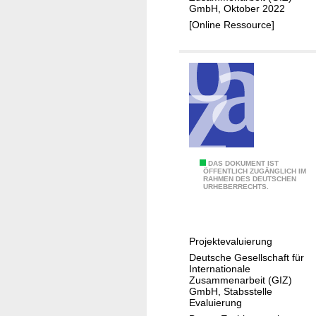
s
s
GmbH, Oktober 2022
r
c
f
[Online Ressource]
a
h
o
l
r
e
m
n
a
P
t
r
i
o
o
j
n
e
B
DAS DOKUMENT IST
a
k
ÖFFENTLICH ZUGÄNGLICH IM
RAHMEN DES DEUTSCHEN
a
u
URHEBERRECHTS.
t
n
f
e
g
d
v
l
i
a
Projektevaluierung
a
e
l
Deutsche Gesellschaft für
d
b
Internationale
u
e
e
Zusammenarbeit (GIZ)
i
GmbH, Stabsstelle
s
r
e
Evaluierung
c
u