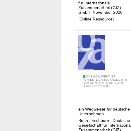
e
für Internationale
g
n
Zusammenarbeit (GIZ)
e
GmbH, November 2020
B
n
[Online Ressource]
e
d
w
e
e
r
r
d
t
i
u
g
n
i
g
t
e
B
DAS DOKUMENT IST
a
ÖFFENTLICH ZUGÄNGLICH IM
n
RAHMEN DES DEUTSCHEN
a
l
URHEBERRECHTS.
v
n
e
o
g
n
n
l
T
z
ein Wegweiser für deutsche
a
r
Unternehmen
e
d
a
Bonn ; Eschborn : Deutsche
n
e
Gesellschaft für Internationa
n
t
Zusammenarbeit (GIZ)