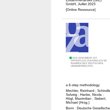
m
GmbH, Juillet 2023
a
e
[Online Ressource]
v
n
a
t
i
s
l
o
l
n
e
c
r
o
a
o
v
A
DAS DOKUMENT IST
l
e
ÖFFENTLICH ZUGÄNGLICH IM
RAHMEN DES DEUTSCHEN
s
r
c
URHEBERRECHTS.
s
o
u
e
o
n
s
f
s
a 6-step methodology
s
s
m
Mechler, Reinhard
;
Schindle
m
a
a
Solveig
;
Hanke, Nicola
;
e
Högl, Maximilian
;
Siebert,
n
r
Michael (Hrsg.)
n
d
t
Bonn : Deutsche Gesellscha
t