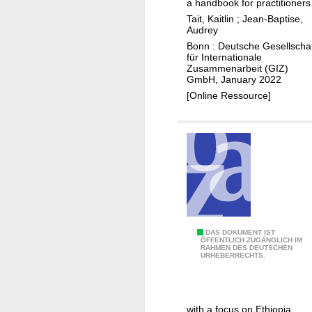
a handbook for practitioners
e
Tait, Kaitlin
;
Jean-Baptise,
r
Audrey
a
Bonn : Deutsche Gesellscha
t
für Internationale
Zusammenarbeit (GIZ)
i
GmbH, January 2022
n
[Online Ressource]
g
w
o
m
e
n
e
n
t
A
DAS DOKUMENT IST
ÖFFENTLICH ZUGÄNGLICH IM
r
RAHMEN DES DEUTSCHEN
c
URHEBERRECHTS.
e
c
p
e
r
s
with a focus on Ethiopia,