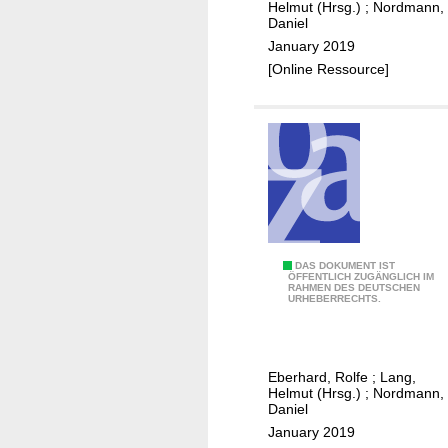
y
o
n
Helmut (Hrsg.)
;
Nordmann,
f
Daniel
n
g
o
January 2019
i
s
r
[Online Ressource]
n
w
s
a
u
r
b
d
-
f
S
o
a
r
h
G
a
1
DAS DOKUMENT IST
e
r
ÖFFENTLICH ZUGÄNGLICH IM
RAHMEN DES DEUTSCHEN
:
r
a
URHEBERRECHTS.
R
m
n
e
a
A
v
n
f
Eberhard, Rolfe
;
Lang,
i
d
r
Helmut (Hrsg.)
;
Nordmann,
e
Daniel
e
i
w
January 2019
v
c