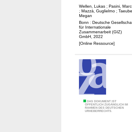
s
o
Wellen, Lukas
;
Pasini, Mar
s
;
Mazzà, Guglielmo
;
Taeube
d
t
Megan
s
o
Bonn : Deutsche Gesellscha
i
für Internationale
f
n
Zusammenarbeit (GIZ)
i
GmbH, 2022
d
n
[Online Ressource]
i
a
s
n
p
c
l
e
a
f
c
o
e
r
m
e
e
A
DAS DOKUMENT IST
n
ÖFFENTLICH ZUGÄNGLICH IM
n
RAHMEN DES DEUTSCHEN
c
e
URHEBERRECHTS.
t
c
r
s
e
g
e
s
y