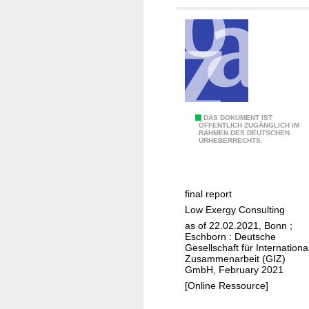
a
p
t
a
t
i
o
n
A
DAS DOKUMENT IST
ÖFFENTLICH ZUGÄNGLICH IM
a
RAHMEN DES DEUTSCHEN
n
URHEBERRECHTS.
n
a
d
l
r
y
e
final report
s
s
Low Exergy Consulting
i
i
as of 22.02.2021, Bonn ;
s
Eschborn : Deutsche
l
a
Gesellschaft für Internationa
i
Zusammenarbeit (GIZ)
n
GmbH, February 2021
e
d
[Online Ressource]
n
d
c