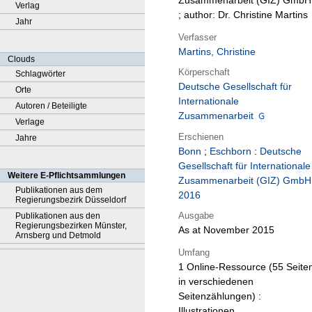
Zusammenarbeit (GIZ) GmbH
Verlag
; author: Dr. Christine Martins
Jahr
Verfasser
Martins, Christine
Clouds
Körperschaft
Schlagwörter
Deutsche Gesellschaft für
Orte
Internationale
Autoren / Beteiligte
Zusammenarbeit
Verlage
Erschienen
Jahre
Bonn
;
Eschborn
:
Deutsche
Gesellschaft für Internationale
Weitere E-Pflichtsammlungen
Zusammenarbeit (GIZ) GmbH
Publikationen aus dem
2016
Regierungsbezirk Düsseldorf
Ausgabe
Publikationen aus den
Regierungsbezirken Münster,
As at November 2015
Arnsberg und Detmold
Umfang
1 Online-Ressource (55 Seite
in verschiedenen
Seitenzählungen) :
Illustrationen