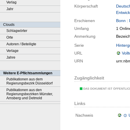
Verlag
Körperschaft
Deutsch
Jahr
Entwick
Erschienen
Bonn
:
Clouds
Umfang
1 Onlin
Schlagwörter
Anmerkung
Bezeich
Orte
Autoren / Beteiligte
Serie
Hinterg
Verlage
URL
Voll
Jahre
URN
urn:nb
Weitere E-Pflichtsammlungen
Zugänglichkeit
Publikationen aus dem
Regierungsbezirk Düsseldorf
DAS DOKUMENT IST ÖFFENTLI
Publikationen aus den
Regierungsbezirken Münster,
Arnsberg und Detmold
Links
Nachweis