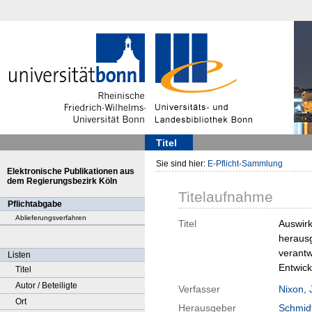
Titel
Sie sind hier:
E-Pflicht-Sammlung
Elektronische Publikationen aus
dem Regierungsbezirk Köln
Titelaufnahme
Pflichtabgabe
Ablieferungsverfahren
Titel
Auswirk
herausg
verantw
Listen
Entwick
Titel
Autor / Beteiligte
Verfasser
Nixon, 
Ort
Herausgeber
Schmidt