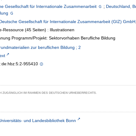
e Gesellschaft für Internationale Zusammenarbeit
;
Deutschland, B
lung
Deutsche Gesellschaft für Internationale Zusammenarbeit (GIZ) GmbH
e-Ressource (45 Seiten) : Illustrationen
nung Programm/Projekt: Sektorvorhaben Berufliche Bildung
rundmaterialien zur beruflichen Bildung ; 2
text
n:de:hbz:5:2-955410
CH ZUGÄNGLICH IM RAHMEN DES DEUTSCHEN URHEBERRECHTS.
Universitäts- und Landesbibliothek Bonn